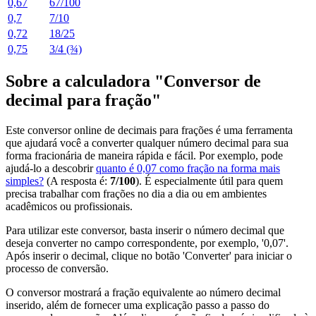
0,67
67/100
0,7
7/10
0,72
18/25
0,75
3/4 (¾)
Sobre a calculadora "Conversor de
decimal para fração"
Este conversor online de decimais para frações é uma ferramenta
que ajudará você a converter qualquer número decimal para sua
forma fracionária de maneira rápida e fácil. Por exemplo, pode
ajudá-lo a descobrir
quanto é 0,07 como fração na forma mais
simples?
(A resposta é:
7/100
). É especialmente útil para quem
precisa trabalhar com frações no dia a dia ou em ambientes
acadêmicos ou profissionais.
Para utilizar este conversor, basta inserir o número decimal que
deseja converter no campo correspondente, por exemplo, '0,07'.
Após inserir o decimal, clique no botão 'Converter' para iniciar o
processo de conversão.
O conversor mostrará a fração equivalente ao número decimal
inserido, além de fornecer uma explicação passo a passo do