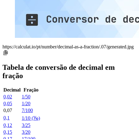
https://calculat.io/pt/number/decimal-as-a-fraction/.07/generated.jpg
Tabela de conversão de decimal em
fração
Decimal
Fração
0,02
1/50
0,05
1/20
0,07
7/100
0,1
1/10 (⅒)
0,12
3/25
0,15
3/20
0,17
17/100