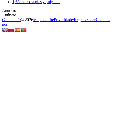
1,68 metros a pies y pulgadas
Calculat.IO
© 2026
Mapa do site
Privacidade
/
Regras
/
Sobre
Contate-
nos