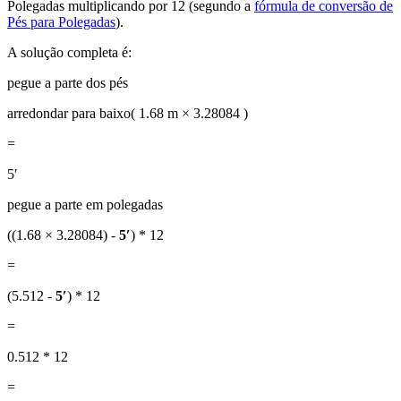
Polegadas multiplicando por 12 (segundo a
fórmula de conversão de
Pés para Polegadas
).
A solução completa é:
pegue a parte dos pés
arredondar para baixo( 1.68 m × 3.28084 )
=
5′
pegue a parte em polegadas
((1.68 × 3.28084) -
5′
) * 12
=
(5.512 -
5′
) * 12
=
0.512 * 12
=