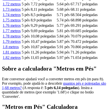
1.72 metros
5 pés 7,72 polegadas
5.64 pés
67.717 polegadas
1.73 metros
5 pés 8,11 polegadas
5.68 pés
68.11 polegadas
1.74 metros
5 pés 8,5 polegadas
5.71 pés
68.504 polegadas
1.75 metros
5 pés 8,9 polegadas
5.74 pés
68.898 polegadas
1.76 metros
5 pés 9,29 polegadas
5.77 pés
69.291 polegadas
1.77 metros
5 pés 9,69 polegadas
5.81 pés
69.685 polegadas
1.78 metros
5 pés 10,08 polegadas
5.84 pés
70.079 polegadas
1.79 metros
5 pés 10,47 polegadas
5.87 pés
70.472 polegadas
1.8 metros
5 pés 10,87 polegadas
5.91 pés
70.866 polegadas
1.81 metros
5 pés 11,26 polegadas
5.94 pés
71.26 polegadas
1.82 metros
5 pés 11,65 polegadas
5.97 pés
71.654 polegadas
Sobre a calculadora "Metros em Pés"
Este conversor ajudará você a converter metros em pés (m para ft).
Por exemplo, pode ajudá-lo a descobrir
quantos pés e polegadas são
1,68 metros?
(A resposta é:
5 pés 6,14 polegadas
). Insira a
quantidade de metros (por exemplo '1.68') e clique no botão
'Converter'.
"Metros em Pés" Calculadora