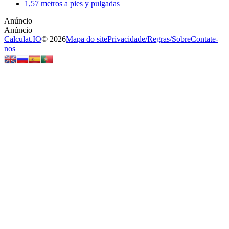
1,57 metros a pies y pulgadas
Calculat.IO
© 2026
Mapa do site
Privacidade
/
Regras
/
Sobre
Contate-
nos