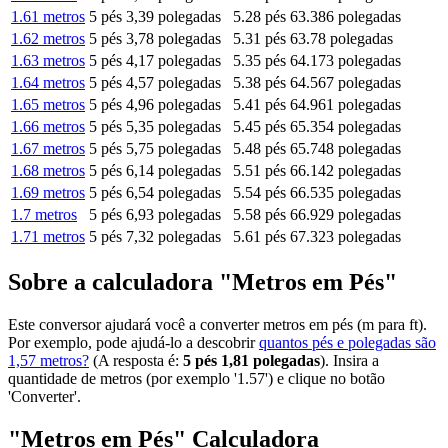
1.61 metros
5 pés 3,39 polegadas
5.28 pés
63.386 polegadas
1.62 metros
5 pés 3,78 polegadas
5.31 pés
63.78 polegadas
1.63 metros
5 pés 4,17 polegadas
5.35 pés
64.173 polegadas
1.64 metros
5 pés 4,57 polegadas
5.38 pés
64.567 polegadas
1.65 metros
5 pés 4,96 polegadas
5.41 pés
64.961 polegadas
1.66 metros
5 pés 5,35 polegadas
5.45 pés
65.354 polegadas
1.67 metros
5 pés 5,75 polegadas
5.48 pés
65.748 polegadas
1.68 metros
5 pés 6,14 polegadas
5.51 pés
66.142 polegadas
1.69 metros
5 pés 6,54 polegadas
5.54 pés
66.535 polegadas
1.7 metros
5 pés 6,93 polegadas
5.58 pés
66.929 polegadas
1.71 metros
5 pés 7,32 polegadas
5.61 pés
67.323 polegadas
Sobre a calculadora "Metros em Pés"
Este conversor ajudará você a converter metros em pés (m para ft).
Por exemplo, pode ajudá-lo a descobrir
quantos pés e polegadas são
1,57 metros?
(A resposta é:
5 pés 1,81 polegadas
). Insira a
quantidade de metros (por exemplo '1.57') e clique no botão
'Converter'.
"Metros em Pés" Calculadora