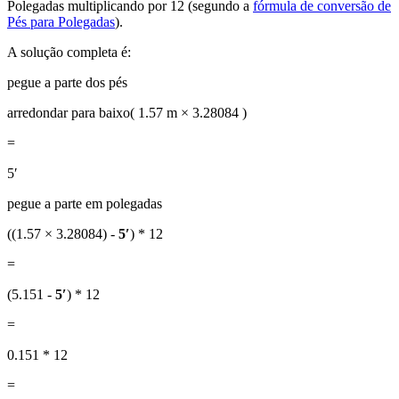
Polegadas multiplicando por 12 (segundo a
fórmula de conversão de
Pés para Polegadas
).
A solução completa é:
pegue a parte dos pés
arredondar para baixo( 1.57 m × 3.28084 )
=
5′
pegue a parte em polegadas
((1.57 × 3.28084) -
5′
) * 12
=
(5.151 -
5′
) * 12
=
0.151 * 12
=