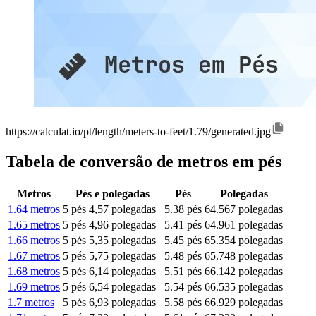
https://calculat.io/pt/length/meters-to-feet/1.79/generated.jpg
Tabela de conversão de metros em pés
Metros
Pés e polegadas
Pés
Polegadas
1.64 metros
5 pés 4,57 polegadas
5.38 pés
64.567 polegadas
1.65 metros
5 pés 4,96 polegadas
5.41 pés
64.961 polegadas
1.66 metros
5 pés 5,35 polegadas
5.45 pés
65.354 polegadas
1.67 metros
5 pés 5,75 polegadas
5.48 pés
65.748 polegadas
1.68 metros
5 pés 6,14 polegadas
5.51 pés
66.142 polegadas
1.69 metros
5 pés 6,54 polegadas
5.54 pés
66.535 polegadas
1.7 metros
5 pés 6,93 polegadas
5.58 pés
66.929 polegadas