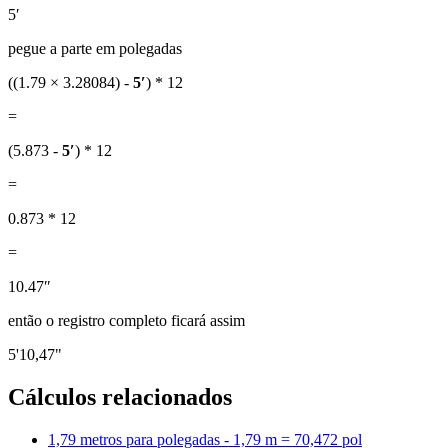
5′
pegue a parte em polegadas
((1.79 × 3.28084) -
5′
) * 12
=
(5.873 -
5′
) * 12
=
0.873 * 12
=
10.47″
então o registro completo ficará assim
5'10,47"
Cálculos relacionados
1,79 metros para polegadas - 1,79 m = 70,472 pol