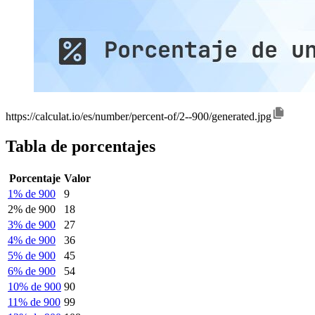
https://calculat.io/es/number/percent-of/2--900/generated.jpg
Tabla de porcentajes
Porcentaje
Valor
1% de 900
9
2% de 900
18
3% de 900
27
4% de 900
36
5% de 900
45
6% de 900
54
10% de 900
90
11% de 900
99