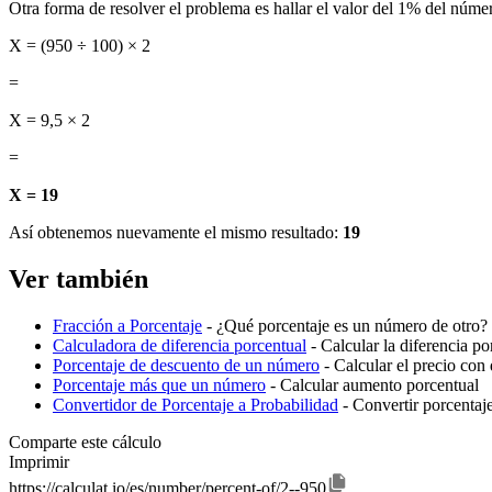
Otra forma de resolver el problema es hallar el valor del 1% del númer
X = (950 ÷ 100) × 2
=
X = 9,5 × 2
=
X = 19
Así obtenemos nuevamente el mismo resultado:
19
Ver también
Fracción a Porcentaje
- ¿Qué porcentaje es un número de otro? 
Calculadora de diferencia porcentual
- Calcular la diferencia p
Porcentaje de descuento de un número
- Calcular el precio con
Porcentaje más que un número
- Calcular aumento porcentual
Convertidor de Porcentaje a Probabilidad
- Convertir porcentaj
Comparte este cálculo
Imprimir
https://calculat.io/es/number/percent-of/2--950