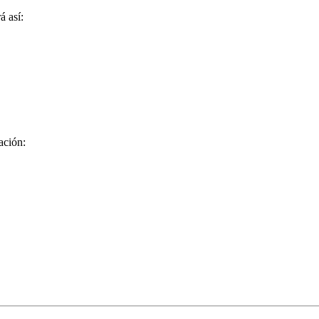
á así:
ación: