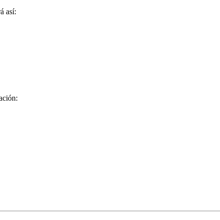
á así:
ación: