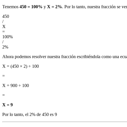
Tenemos
450 = 100%
y
X = 2%
. Por lo tanto, nuestra fracción se ver
450
/
X
=
100%
/
2%
Ahora podemos resolver nuestra fracción escribiéndola como una ecu
X = (450 × 2) ÷ 100
=
X = 900 ÷ 100
=
X = 9
Por lo tanto, el 2% de 450 es 9