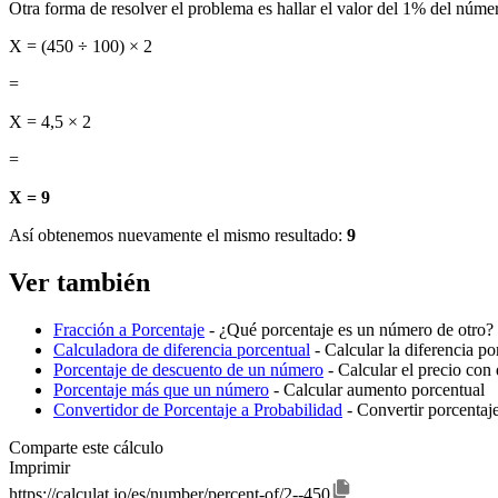
Otra forma de resolver el problema es hallar el valor del 1% del númer
X = (450 ÷ 100) × 2
=
X = 4,5 × 2
=
X = 9
Así obtenemos nuevamente el mismo resultado:
9
Ver también
Fracción a Porcentaje
- ¿Qué porcentaje es un número de otro? 
Calculadora de diferencia porcentual
- Calcular la diferencia p
Porcentaje de descuento de un número
- Calcular el precio con
Porcentaje más que un número
- Calcular aumento porcentual
Convertidor de Porcentaje a Probabilidad
- Convertir porcentaj
Comparte este cálculo
Imprimir
https://calculat.io/es/number/percent-of/2--450