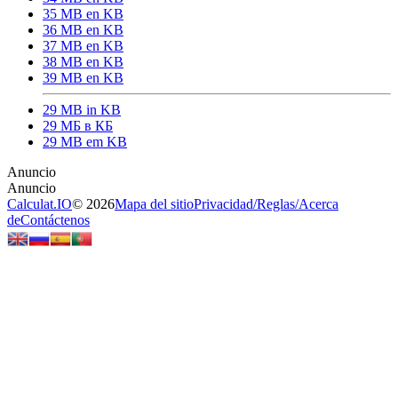
35 MB en KB
36 MB en KB
37 MB en KB
38 MB en KB
39 MB en KB
29 MB in KB
29 МБ в КБ
29 MB em KB
Calculat.IO
© 2026
Mapa del sitio
Privacidad
/
Reglas
/
Acerca
de
Contáctenos