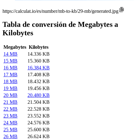
https://calculat.io/es/number/mb-to-kb/29-mb/generated.jpg
Tabla de conversión de Megabytes a
Kilobytes
Megabytes
Kilobytes
14 MB
14.336 KB
15 MB
15.360 KB
16 MB
16.384 KB
17 MB
17.408 KB
18 MB
18.432 KB
19 MB
19.456 KB
20 MB
20.480 KB
21 MB
21.504 KB
22 MB
22.528 KB
23 MB
23.552 KB
24 MB
24.576 KB
25 MB
25.600 KB
26 MB
26.624 KB