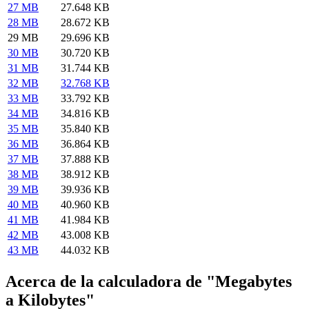
27 MB
27.648 KB
28 MB
28.672 KB
29 MB
29.696 KB
30 MB
30.720 KB
31 MB
31.744 KB
32 MB
32.768 KB
33 MB
33.792 KB
34 MB
34.816 KB
35 MB
35.840 KB
36 MB
36.864 KB
37 MB
37.888 KB
38 MB
38.912 KB
39 MB
39.936 KB
40 MB
40.960 KB
41 MB
41.984 KB
42 MB
43.008 KB
43 MB
44.032 KB
Acerca de la calculadora de "Megabytes
a Kilobytes"