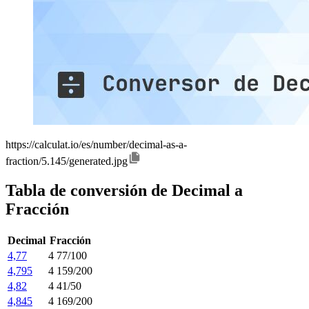
https://calculat.io/es/number/decimal-as-a-
fraction/5.145/generated.jpg
Tabla de conversión de Decimal a
Fracción
Decimal
Fracción
4,77
4 77/100
4,795
4 159/200
4,82
4 41/50
4,845
4 169/200