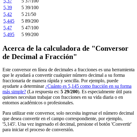
5,37
5 37/100
5,39
5 39/100
5,42
5 21/50
5,445
5 89/200
5,47
5 47/100
5,495
5 99/200
Acerca de la calculadora de "Conversor
de Decimal a Fracción"
Este conversor en línea de decimales a fracciones es una herramienta
que le ayudará a convertir cualquier número decimal a su forma
fraccionaria de manera rápida y sencilla. Por ejemplo, puede
ayudarte a determinar
¿Cuánto es 5,145 como fracción en su forma
más simple?
(La respuesta es:
5 29/200
). Es especialmente útil para
quienes necesitan trabajar con fracciones en su vida diaria o en
entornos académicos o profesionales.
Para utilizar este conversor, solo necesita ingresar el número decimal
que desea convertir en el campo correspondiente, por ejemplo,
'5,145'. Una vez ingresado el decimal, presione el botón 'Convertir'
para iniciar el proceso de conversión.