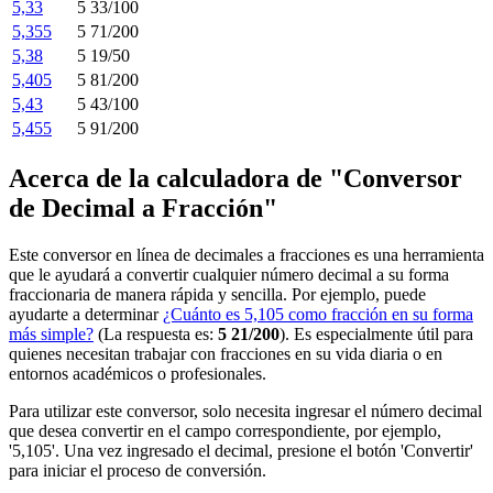
5,33
5 33/100
5,355
5 71/200
5,38
5 19/50
5,405
5 81/200
5,43
5 43/100
5,455
5 91/200
Acerca de la calculadora de "Conversor
de Decimal a Fracción"
Este conversor en línea de decimales a fracciones es una herramienta
que le ayudará a convertir cualquier número decimal a su forma
fraccionaria de manera rápida y sencilla. Por ejemplo, puede
ayudarte a determinar
¿Cuánto es 5,105 como fracción en su forma
más simple?
(La respuesta es:
5 21/200
). Es especialmente útil para
quienes necesitan trabajar con fracciones en su vida diaria o en
entornos académicos o profesionales.
Para utilizar este conversor, solo necesita ingresar el número decimal
que desea convertir en el campo correspondiente, por ejemplo,
'5,105'. Una vez ingresado el decimal, presione el botón 'Convertir'
para iniciar el proceso de conversión.