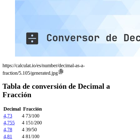
https://calculat.io/es/number/decimal-as-a-
fraction/5.105/generated.jpg
Tabla de conversión de Decimal a
Fracción
Decimal
Fracción
4,73
4 73/100
4,755
4 151/200
4,78
4 39/50
4,81
4 81/100