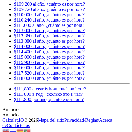
$109.200 al año, ¿cuánto es por hora?
$109.720 al año, ¿cuánto es por hora?
$110.000 al año, ¿cuánto es por hora?
$110.240 al año, ¿cuánto es por hora?
$111.000 al año, ¿cuánto es por hora?
$113.000 al año, ¿cuánto es por hora?
$113.360 al año, ¿cuánto es por hora?
$113.880 al año, ¿cuánto es por hora?
$114.000 al año, ¿cuánto es por hora?
$114.400 al año, ¿cuánto es por hora?
$115.000 al año, ¿cuánto es por hora?
$115.960 al año, ¿cuánto es por hora?
$116.000 al año, ¿cuánto es por hora?
$117.520 al año, ¿cuánto es por hora?
$118.000 al año, ¿cuánto es por hora?
$111,800 a year is how much an hour?
$111 800 в год - сколько это в час?
$111.800 por ano, quanto é por hora?
Calculat.IO
© 2026
Mapa del sitio
Privacidad
/
Reglas
/
Acerca
de
Contáctenos