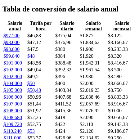
Tabla de conversión de salario anual
Salario
Tarifa por
Salario
Salario
Salario
anual
hora
diario
semanal
mensual
$97.500
$46,88
$375,04
$1.875
$8.125
$98.000
$47,12
$376,96
$1.884,62
$8.166,67
$98.800
$47,5
$380
$1.900
$8.233,33
$99.840
$48
$384
$1.920
$8.320
$101.000
$48,56
$388,48
$1.942,31
$8.416,67
$102.000
$49,04
$392,32
$1.961,54
$8.500
$102.960
$49,5
$396
$1.980
$8.580
$104.000
$50
$400
$2.000
$8.666,67
$105.000
$50,48
$403,84
$2.019,23
$8.750
$106.000
$50,96
$407,68
$2.038,46
$8.833,33
$107.000
$51,44
$411,52
$2.057,69
$8.916,67
$108.000
$51,92
$415,36
$2.076,92
$9.000
$108.680
$52,25
$418
$2.090
$9.056,67
$109.720
$52,75
$422
$2.110
$9.143,33
$110.240
$53
$424
$2.120
$9.186,67
$111.000
$53,37
$426,96
$2.134,62
$9.250