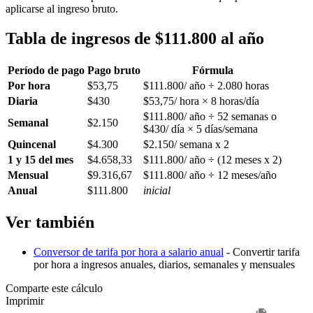
aplicarse al ingreso bruto.
Tabla de ingresos de $111.800 al año
Período de pago
Pago bruto
Fórmula
Por hora
$53,75
$111.800/ año ÷ 2.080 horas
Diaria
$430
$53,75/ hora × 8 horas/día
$111.800/ año ÷ 52 semanas o
Semanal
$2.150
$430/ día × 5 días/semana
Quincenal
$4.300
$2.150/ semana x 2
1 y 15 del mes
$4.658,33
$111.800/ año ÷ (12 meses x 2)
Mensual
$9.316,67
$111.800/ año ÷ 12 meses/año
Anual
$111.800
inicial
Ver también
Conversor de tarifa por hora a salario anual
- Convertir tarifa
por hora a ingresos anuales, diarios, semanales y mensuales
Comparte este cálculo
Imprimir