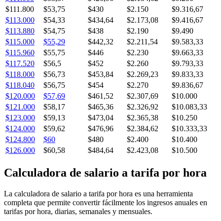
$111.800
$53,75
$430
$2.150
$9.316,67
$113.000
$54,33
$434,64
$2.173,08
$9.416,67
$113.880
$54,75
$438
$2.190
$9.490
$115.000
$55,29
$442,32
$2.211,54
$9.583,33
$115.960
$55,75
$446
$2.230
$9.663,33
$117.520
$56,5
$452
$2.260
$9.793,33
$118.000
$56,73
$453,84
$2.269,23
$9.833,33
$118.040
$56,75
$454
$2.270
$9.836,67
$120.000
$57,69
$461,52
$2.307,69
$10.000
$121.000
$58,17
$465,36
$2.326,92
$10.083,33
$123.000
$59,13
$473,04
$2.365,38
$10.250
$124.000
$59,62
$476,96
$2.384,62
$10.333,33
$124.800
$60
$480
$2.400
$10.400
$126.000
$60,58
$484,64
$2.423,08
$10.500
Calculadora de salario a tarifa por hora
La calculadora de salario a tarifa por hora es una herramienta
completa que permite convertir fácilmente los ingresos anuales en
tarifas por hora, diarias, semanales y mensuales.