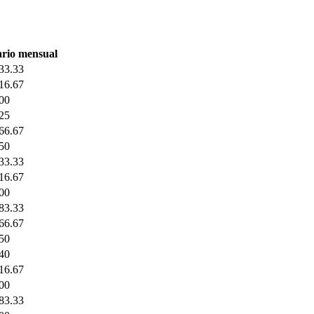
ario mensual
33.33
16.67
00
25
66.67
50
33.33
16.67
00
83.33
66.67
50
40
16.67
00
83.33