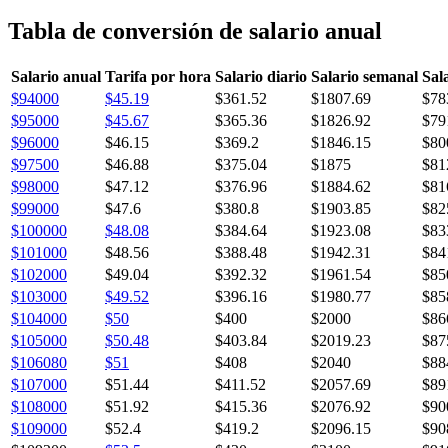
Tabla de conversión de salario anual
Salario anual
Tarifa por hora
Salario diario
Salario semanal
Sal
$94000
$45.19
$361.52
$1807.69
$78
$95000
$45.67
$365.36
$1826.92
$79
$96000
$46.15
$369.2
$1846.15
$80
$97500
$46.88
$375.04
$1875
$81
$98000
$47.12
$376.96
$1884.62
$81
$99000
$47.6
$380.8
$1903.85
$82
$100000
$48.08
$384.64
$1923.08
$83
$101000
$48.56
$388.48
$1942.31
$84
$102000
$49.04
$392.32
$1961.54
$85
$103000
$49.52
$396.16
$1980.77
$85
$104000
$50
$400
$2000
$86
$105000
$50.48
$403.84
$2019.23
$87
$106080
$51
$408
$2040
$88
$107000
$51.44
$411.52
$2057.69
$89
$108000
$51.92
$415.36
$2076.92
$90
$109000
$52.4
$419.2
$2096.15
$90