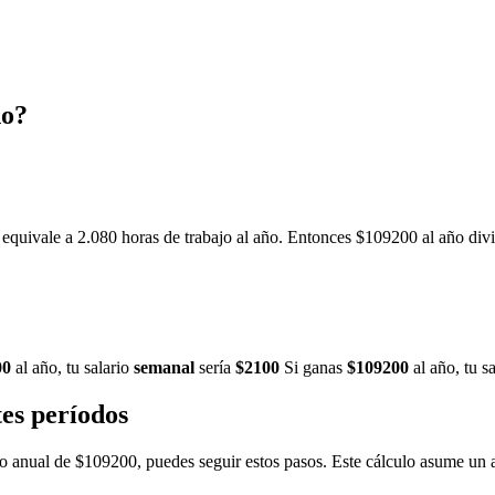
ño?
equivale a 2.080 horas de trabajo al año. Entonces $109200 al año divid
00
al año, tu salario
semanal
sería
$2100
Si ganas
$109200
al año, tu s
es períodos
reso anual de $109200, puedes seguir estos pasos. Este cálculo asume un 