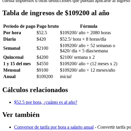
cuenta impuestos u otras deducciones que puedan aplicarse al ingreso 
Tabla de ingresos de $109200 al año
Período de pago
Pago bruto
Fórmula
Por hora
$52.5
$109200/ año ÷ 2080 horas
Diaria
$420
$52.5/ hora × 8 horas/día
$109200/ año ÷ 52 semanas o
Semanal
$2100
$420/ día × 5 días/semana
Quincenal
$4200
$2100/ semana x 2
1 y 15 del mes
$4550
$109200/ año ÷ (12 meses x 2)
Mensual
$9100
$109200/ año ÷ 12 meses/año
Anual
$109200
inicial
Cálculos relacionados
$52.5 por hora, ¿cuánto es al año?
Ver también
Conversor de tarifa por hora a salario anual
- Convertir tarifa p