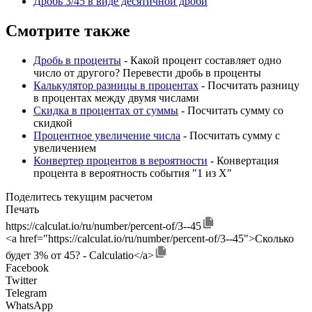
Дробь 3/45 в виде десятичной дроби
Смотрите также
Дробь в проценты
- Какой процент составляет одно
число от другого? Перевести дробь в проценты
Калькулятор разницы в процентах
- Посчитать разницу
в процентах между двумя числами
Скидка в процентах от суммы
- Посчитать сумму со
скидкой
Процентное увеличение числа
- Посчитать сумму с
увеличением
Конвертер процентов в вероятности
- Конвертация
процента в вероятность события "1 из X"
Поделитесь текущим расчетом
Печать
https://calculat.io/ru/number/percent-of/3--45
<a href="https://calculat.io/ru/number/percent-of/3--45">Сколько
будет 3% от 45? - Calculatio</a>
Facebook
Twitter
Telegram
WhatsApp