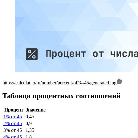
https://calculat.io/ru/number/percent-of/3--45/generated.jpg
Таблица процентных соотношений
Процент
Значение
1% от 45
0,45
2% от 45
0,9
3% от 45
1,35
4% от 45
1,8