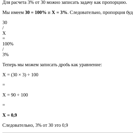
Для расчета 3% от 30 можно записать задачу как пропорцию.
Мы имеем
30 = 100%
и
X = 3%
. Следовательно, пропорция бу
30
/
X
=
100%
/
3%
Теперь мы можем записать дробь как уравнение:
X = (30 × 3) ÷ 100
=
X = 90 ÷ 100
=
X = 0,9
Следовательно, 3% от 30 это 0,9