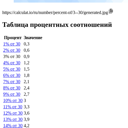
https://calculat.io/ru/number/percent-of/3--30/generated.jpg
Таблица процентных соотношений
Процент
Значение
1% от 30
0,3
2% от 30
0,6
3% от 30
0,9
4% от 30
1,2
5% от 30
1,5
6% от 30
1,8
7% от 30
2,1
8% от 30
2,4
9% от 30
2,7
10% от 30
3
11% от 30
3,3
12% от 30
3,6
13% от 30
3,9
14% от 30
4,2