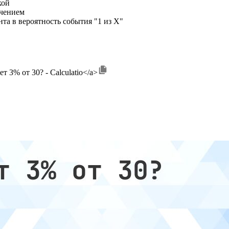
кой
ичением
та в вероятность события "1 из X"
дет 3% от 30? - Calculatio</a>