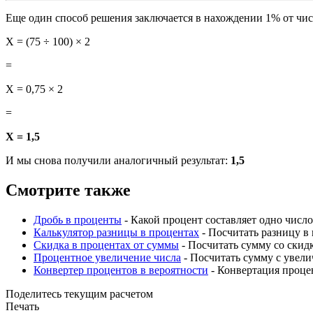
Еще один способ решения заключается в нахождении 1% от числа
X = (75 ÷ 100) × 2
=
X = 0,75 × 2
=
X = 1,5
И мы снова получили аналогичный результат:
1,5
Смотрите также
Дробь в проценты
- Какой процент составляет одно число
Калькулятор разницы в процентах
- Посчитать разницу в
Скидка в процентах от суммы
- Посчитать сумму со скид
Процентное увеличение числа
- Посчитать сумму с увел
Конвертер процентов в вероятности
- Конвертация процен
Поделитесь текущим расчетом
Печать