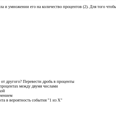
 и умножении его на количество процентов (2). Для того чтобы 
 от другого? Перевести дробь в проценты
 процентах между двумя числами
кой
ичением
та в вероятность события "1 из X"