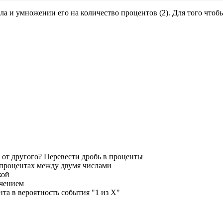
 и умножении его на количество процентов (2). Для того чтобы 
 от другого? Перевести дробь в проценты
 процентах между двумя числами
кой
ичением
та в вероятность события "1 из X"