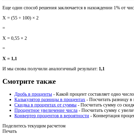
Еще один способ решения заключается в нахождении 1% от числа
X = (55 ÷ 100) × 2
=
X = 0,55 × 2
=
X = 1,1
И мы снова получили аналогичный результат:
1,1
Смотрите также
Дробь в проценты
- Какой процент составляет одно число
Калькулятор разницы в процентах
- Посчитать разницу в
Скидка в процентах от суммы
- Посчитать сумму со скид
Процентное увеличение числа
- Посчитать сумму с увел
Конвертер процентов в вероятности
- Конвертация процен
Поделитесь текущим расчетом
Печать