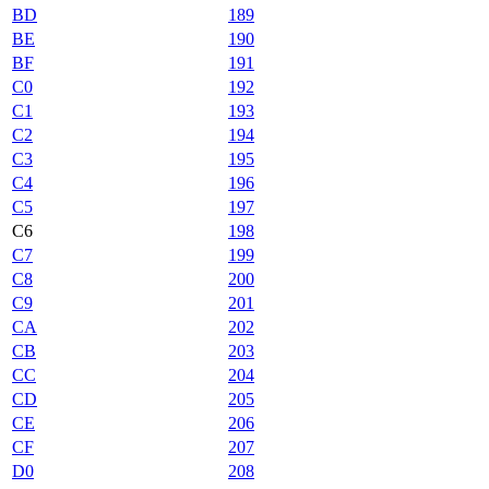
BD
189
BE
190
BF
191
C0
192
C1
193
C2
194
C3
195
C4
196
C5
197
C6
198
C7
199
C8
200
C9
201
CA
202
CB
203
CC
204
CD
205
CE
206
CF
207
D0
208