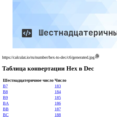
https://calculat.io/ru/number/hex-to-dec/c6/generated.jpg
Таблица конвертации Hex в Dec
Шестнадцатеричное число
Число
B7
183
B8
184
B9
185
BA
186
BB
187
BC
188