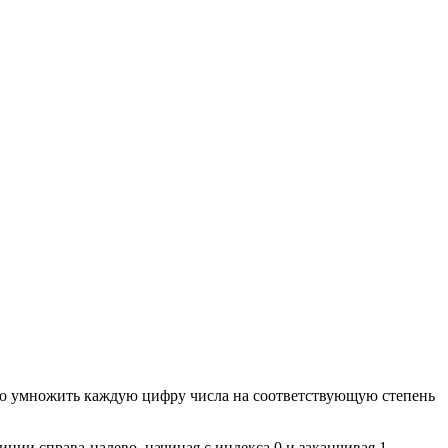
мо умножить каждую цифру числа на соответствующую степень
иции справа-налево, начиная с индекса 0 и заканчивая 1,