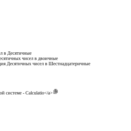
л в Десятичные
есятичных чисел в двоичные
ция Десятичных чисел в Шестнадцатеричные
ной системе - Calculatio</a>