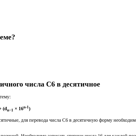
теме?
чного числа C6 в десятичное
тему:
n-1
 + (d
× 16
)
n−1
сятичные, для перевода числа C6 в десятичную форму необходи
2 позиций. Необходимо записать степени числа 16 для каждой поз