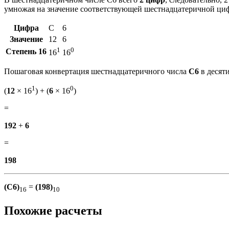
умножая на значение соответствующей шестнадцатеричной ци
Цифра
C
6
Значение
12
6
1
0
Степень 16
16
16
Пошаговая конвертация шестнадцатеричного числа
C6
в десят
1
0
(
12
× 16
) + (
6
× 16
)
=
192
+
6
=
198
(C6)
=
(198)
16
10
Похожие расчеты