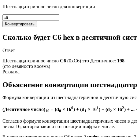
Шестнадцатеричное число для конвертации
Конвертировать
Сколько будет C6 hex в десятичной сис
Ответ
Шестнадцатеричное число
C6
(0xC6) это
Десятичное:
198
(сто девяносто восемь)
Объяснение конвертации шестнадцатери
Формула конвертации из шестнадцатеричной в десятичную сис
0
1
2
(Десятичное число)
= (d
× 16
) + (d
× 16
) + (d
× 16
) + ...
10
0
1
2
Согласно формуле конвертации шестнадцатеричных чисел в де
числа 16, которая зависит от позиции цифры в числе.
В шестнадцатеричном числе C6 всего
2 цифр
, следовательно, 