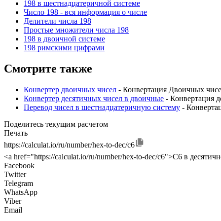
198 в шестнадцатеричной системе
Число 198 - вся информация о числе
Делители числа 198
Простые множители числа 198
198 в двоичной системе
198 римскими цифрами
Смотрите также
Конвертер двоичных чисел
- Конвертация Двоичных чисе
Конвертер десятичных чисел в двоичные
- Конвертация д
Перевод чисел в шестнадцатеричную систему
- Конверта
Поделитесь текущим расчетом
Печать
https://calculat.io/ru/number/hex-to-dec/c6
<a href="https://calculat.io/ru/number/hex-to-dec/c6">C6 в десятич
Facebook
Twitter
Telegram
WhatsApp
Viber
Email