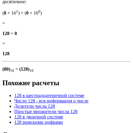
десятичное:
1
0
(
8
× 16
) + (
0
× 16
)
=
128
+
0
=
128
(80)
=
(128)
16
10
Похожие расчеты
128 в шестнадцатеричной системе
Число 128 - вся информация о числе
Делители числа 128
Простые множители числа 128
128 в двоичной системе
128 римскими цифрами