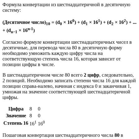
Формула конвертации из шестнадцатеричной в десятичную
систему:
0
1
2
(Десятичное число)
= (d
× 16
) + (d
× 16
) + (d
× 16
) + ...
10
0
1
2
n-1
+ (d
× 16
)
n−1
Согласно формуле конвертации шестнадцатеричных чисел в
десятичные, для перевода числа 80 в десятичную форму
необходимо умножить каждую цифру числа на
соответствующую степень числа 16, которая зависит от
позиции цифры в числе.
В шестнадцатеричном числе 80 всего
2 цифр
, следовательно,
2 позиций. Необходимо записать степени числа 16 для каждой
позиции справа-налево, начиная с индекса 0 и заканчивая 1,
умножая на значение соответствующей шестнадцатеричной
цифры.
Цифра
8
0
Значение
8
0
1
0
Степень 16
16
16
Пошаговая конвертация шестнадцатеричного числа
80
в