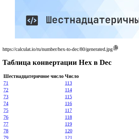
https://calculat.io/ru/number/hex-to-dec/80/generated.jpg
Таблица конвертации Hex в Dec
Шестнадцатеричное число
Число
71
113
72
114
73
115
74
116
75
117
76
118
77
119
78
120
79
121