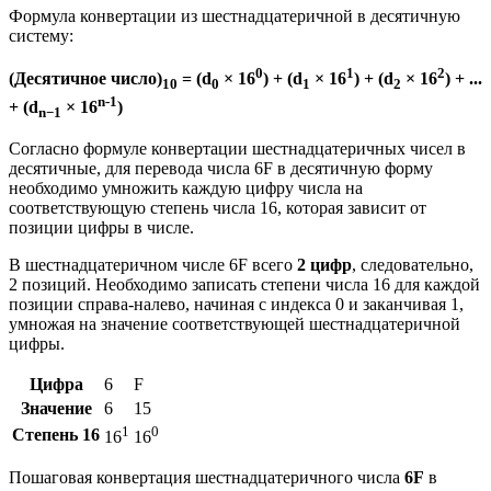
Формула конвертации из шестнадцатеричной в десятичную
систему:
0
1
2
(Десятичное число)
= (d
× 16
) + (d
× 16
) + (d
× 16
) + ...
10
0
1
2
n-1
+ (d
× 16
)
n−1
Согласно формуле конвертации шестнадцатеричных чисел в
десятичные, для перевода числа 6F в десятичную форму
необходимо умножить каждую цифру числа на
соответствующую степень числа 16, которая зависит от
позиции цифры в числе.
В шестнадцатеричном числе 6F всего
2 цифр
, следовательно,
2 позиций. Необходимо записать степени числа 16 для каждой
позиции справа-налево, начиная с индекса 0 и заканчивая 1,
умножая на значение соответствующей шестнадцатеричной
цифры.
Цифра
6
F
Значение
6
15
1
0
Степень 16
16
16
Пошаговая конвертация шестнадцатеричного числа
6F
в