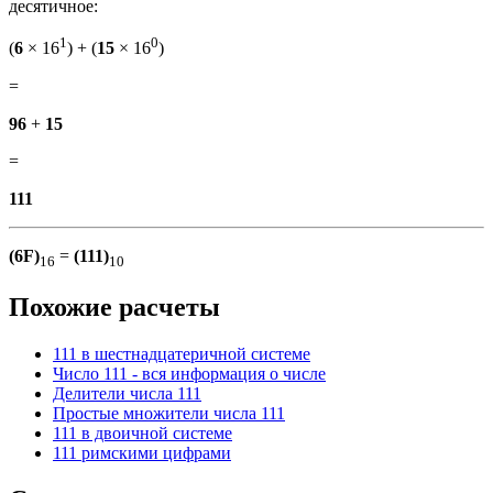
десятичное:
1
0
(
6
× 16
) + (
15
× 16
)
=
96
+
15
=
111
(6F)
=
(111)
16
10
Похожие расчеты
111 в шестнадцатеричной системе
Число 111 - вся информация о числе
Делители числа 111
Простые множители числа 111
111 в двоичной системе
111 римскими цифрами