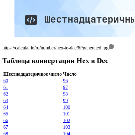
https://calculat.io/ru/number/hex-to-dec/6f/generated.jpg
Таблица конвертации Hex в Dec
Шестнадцатеричное число
Число
60
96
61
97
62
98
63
99
64
100
65
101
66
102
67
103
68
104