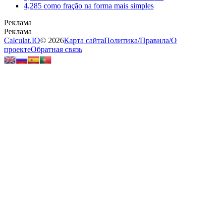
4,285 como fração na forma mais simples
Calculat.IO
© 2026
Карта сайта
Политика
/
Правила
/
О
проекте
Обратная связь