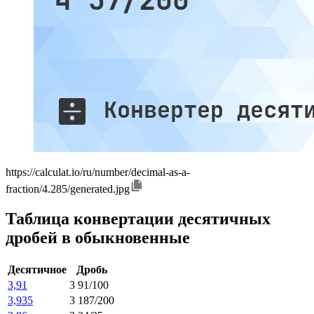
https://calculat.io/ru/number/decimal-as-a-
fraction/4.285/generated.jpg
Таблица конвертации десятичных
дробей в обыкновенные
Десятичное
Дробь
3,91
3 91/100
3,935
3 187/200