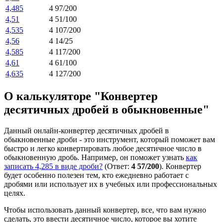
4,485
4 97/200
4,51
4 51/100
4,535
4 107/200
4,56
4 14/25
4,585
4 117/200
4,61
4 61/100
4,635
4 127/200
О калькуляторе "Конвертер
десятичных дробей в обыкновенные"
Данный онлайн-конвертер десятичных дробей в
обыкновенные дроби - это инструмент, который поможет вам
быстро и легко конвертировать любое десятичное число в
обыкновенную дробь. Например, он поможет узнать
как
записать 4,285 в виде дроби?
(Ответ:
4 57/200
). Конвертер
будет особенно полезен тем, кто ежедневно работает с
дробями или использует их в учебных или профессиональных
целях.
Чтобы использовать данный конвертер, все, что вам нужно
сделать, это ввести десятичное число, которое вы хотите