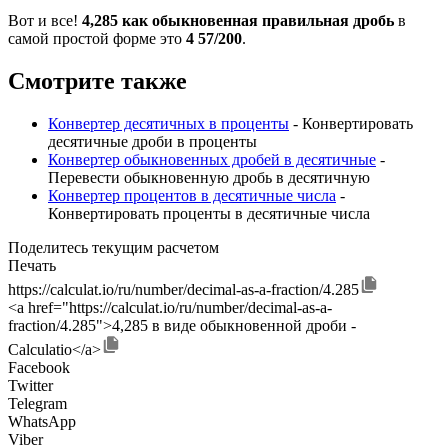
Вот и все!
4,285 как обыкновенная правильная дробь
в
самой простой форме это
4 57/200
.
Смотрите также
Конвертер десятичных в проценты
- Конвертировать
десятичные дроби в проценты
Конвертер обыкновенных дробей в десятичные
-
Перевести обыкновенную дробь в десятичную
Конвертер процентов в десятичные числа
-
Конвертировать проценты в десятичные числа
Поделитесь текущим расчетом
Печать
https://calculat.io/ru/number/decimal-as-a-fraction/4.285
<a href="https://calculat.io/ru/number/decimal-as-a-
fraction/4.285">4,285 в виде обыкновенной дроби -
Calculatio</a>
Facebook
Twitter
Telegram
WhatsApp
Viber