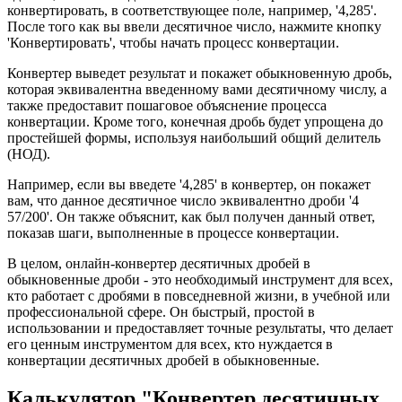
конвертировать, в соответствующее поле, например, '4,285'.
После того как вы ввели десятичное число, нажмите кнопку
'Конвертировать', чтобы начать процесс конвертации.
Конвертер выведет результат и покажет обыкновенную дробь,
которая эквивалентна введенному вами десятичному числу, а
также предоставит пошаговое объяснение процесса
конвертации. Кроме того, конечная дробь будет упрощена до
простейшей формы, используя наибольший общий делитель
(НОД).
Например, если вы введете '4,285' в конвертер, он покажет
вам, что данное десятичное число эквивалентно дроби '4
57/200'. Он также объяснит, как был получен данный ответ,
показав шаги, выполненные в процессе конвертации.
В целом, онлайн-конвертер десятичных дробей в
обыкновенные дроби - это необходимый инструмент для всех,
кто работает с дробями в повседневной жизни, в учебной или
профессиональной сфере. Он быстрый, простой в
использовании и предоставляет точные результаты, что делает
его ценным инструментом для всех, кто нуждается в
конвертации десятичных дробей в обыкновенные.
Калькулятор "Конвертер десятичных