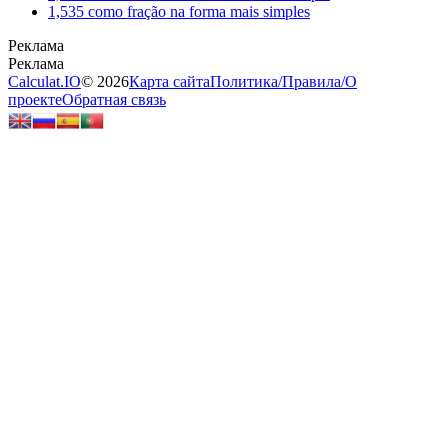
1,535 como fração na forma mais simples
Calculat.IO
© 2026
Карта сайта
Политика
/
Правила
/
О
проекте
Обратная связь