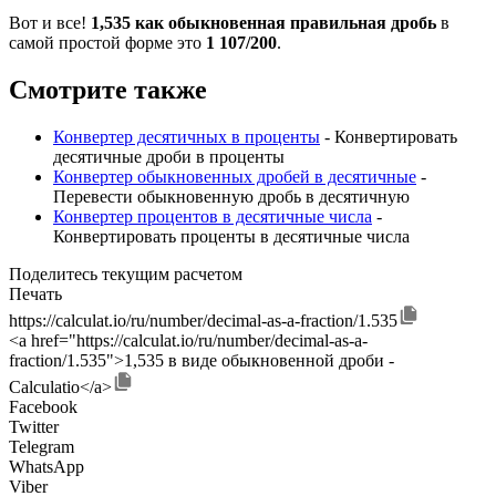
Вот и все!
1,535 как обыкновенная правильная дробь
в
самой простой форме это
1 107/200
.
Смотрите также
Конвертер десятичных в проценты
- Конвертировать
десятичные дроби в проценты
Конвертер обыкновенных дробей в десятичные
-
Перевести обыкновенную дробь в десятичную
Конвертер процентов в десятичные числа
-
Конвертировать проценты в десятичные числа
Поделитесь текущим расчетом
Печать
https://calculat.io/ru/number/decimal-as-a-fraction/1.535
<a href="https://calculat.io/ru/number/decimal-as-a-
fraction/1.535">1,535 в виде обыкновенной дроби -
Calculatio</a>
Facebook
Twitter
Telegram
WhatsApp
Viber