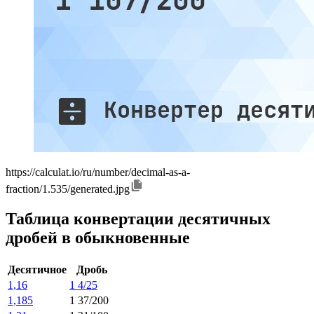
https://calculat.io/ru/number/decimal-as-a-
fraction/1.535/generated.jpg
Таблица конвертации десятичных
дробей в обыкновенные
Десятичное
Дробь
1,16
1 4/25
1,185
1 37/200