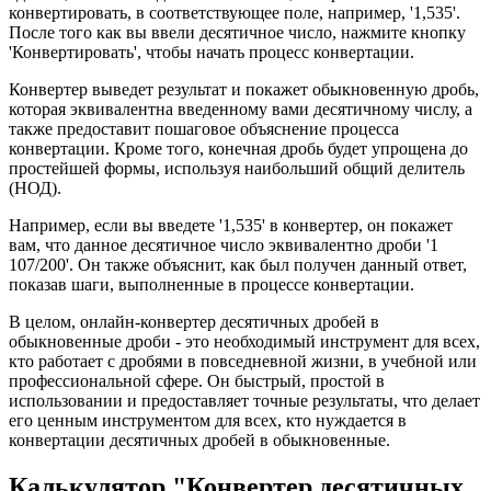
конвертировать, в соответствующее поле, например, '1,535'.
После того как вы ввели десятичное число, нажмите кнопку
'Конвертировать', чтобы начать процесс конвертации.
Конвертер выведет результат и покажет обыкновенную дробь,
которая эквивалентна введенному вами десятичному числу, а
также предоставит пошаговое объяснение процесса
конвертации. Кроме того, конечная дробь будет упрощена до
простейшей формы, используя наибольший общий делитель
(НОД).
Например, если вы введете '1,535' в конвертер, он покажет
вам, что данное десятичное число эквивалентно дроби '1
107/200'. Он также объяснит, как был получен данный ответ,
показав шаги, выполненные в процессе конвертации.
В целом, онлайн-конвертер десятичных дробей в
обыкновенные дроби - это необходимый инструмент для всех,
кто работает с дробями в повседневной жизни, в учебной или
профессиональной сфере. Он быстрый, простой в
использовании и предоставляет точные результаты, что делает
его ценным инструментом для всех, кто нуждается в
конвертации десятичных дробей в обыкновенные.
Калькулятор "Конвертер десятичных