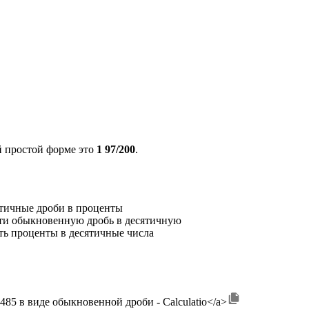
й простой форме это
1 97/200
.
ятичные дроби в проценты
ти обыкновенную дробь в десятичную
ть проценты в десятичные числа
">1,485 в виде обыкновенной дроби - Calculatio</a>