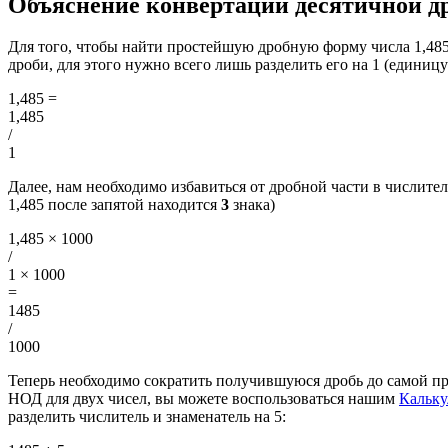
Объяснение конвертации десятичной др
Для того, чтобы найти простейшую дробную форму числа 1,48
дроби, для этого нужно всего лишь разделить его на 1 (единицу
1,485
=
1,485
/
1
Далее, нам необходимо избавиться от дробной части в числителе
1,485 после запятой находится
3
знака)
1,485 × 1000
/
1 × 1000
=
1485
/
1000
Теперь необходимо сократить получившуюся дробь до самой п
НОД для двух чисел, вы можете воспользоваться нашим
Кальк
разделить числитель и знаменатель на 5: