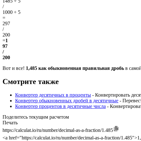
1485 ÷ 5
/
1000 ÷ 5
=
297
/
200
=
1
97
/
200
Вот и все!
1,485 как обыкновенная правильная дробь
в само
Смотрите также
Конвертер десятичных в проценты
- Конвертировать дес
Конвертер обыкновенных дробей в десятичные
- Перевес
Конвертер процентов в десятичные числа
- Конвертирова
Поделитесь текущим расчетом
Печать
https://calculat.io/ru/number/decimal-as-a-fraction/1.485
<a href="https://calculat.io/ru/number/decimal-as-a-fraction/1.485