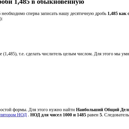
оби 1,485 в обыкновенную
5 необходимо сперва записать нашу десятичную дробь
1,485 как
):
 (1,485), т.е. сделать числитель целым числом. Для этого мы ум
ростой формы. Для этого нужно найти
Наибольший Общий Делит
улятором НОД
.
НОД для чисел 1000 и 1485
равен
5
. Следовател