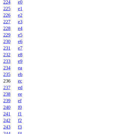
224
e0
225
e1
226
e2
227
e3
228
e4
229
e5
230
e6
231
e7
232
e8
233
e9
234
ea
235
eb
236
ec
237
ed
238
ee
239
ef
240
f0
241
f1
242
f2
243
f3
244
f4