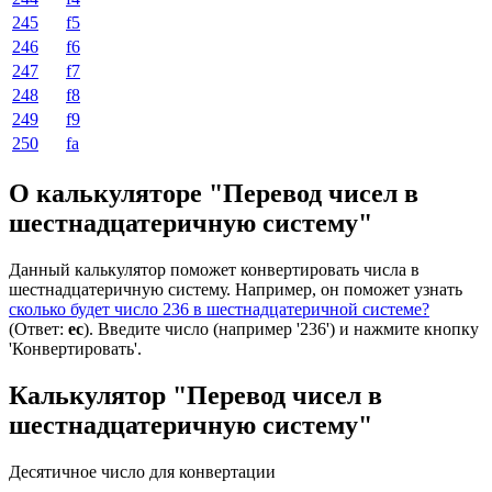
245
f5
246
f6
247
f7
248
f8
249
f9
250
fa
О калькуляторе "Перевод чисел в
шестнадцатеричную систему"
Данный калькулятор поможет конвертировать числа в
шестнадцатеричную систему. Например, он поможет узнать
сколько будет число 236 в шестнадцатеричной системе?
(Ответ:
ec
). Введите число (например '236') и нажмите кнопку
'Конвертировать'.
Калькулятор "Перевод чисел в
шестнадцатеричную систему"
Десятичное число для конвертации