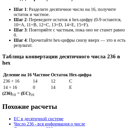
Шаг 1
: Разделите десятичное число на 16, получите
остаток и частное.
Шаг 2
: Переведите остаток в hex-цифру (0-9 остаются,
10=A, 11=B, 12=C, 13=D, 14=E, 15=F).
Шаг 3
: Повторяйте с частным, пока оно не станет равно
0.
Шаг 4
: Прочитайте hex-цифры снизу вверх — это и есть
результат.
Таблица конвертации десятичного числа 236 в
hex
Деление на 16
Частное
Остаток
Hex-цифра
236 ÷ 16
14
12
C
14 ÷ 16
0
14
E
(236)
=
(EC)
10
16
Похожие расчеты
EC в десятичной системе
Число 236 - вся информация о числе