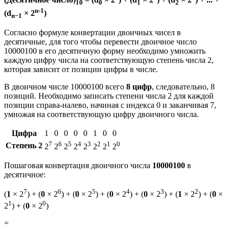
10
0
1
2
n-1
(d
× 2
)
n−1
Согласно формуле конвертации двоичных чисел в
десятичные, для того чтобы перевести двоичное число
10000100 в его десятичную форму необходимо умножить
каждую цифру числа на соответствующую степень числа 2,
которая зависит от позиции цифры в числе.
В двоичном числе 10000100 всего
8 цифр
, следовательно, 8
позиций. Необходимо записать степени числа 2 для каждой
позиции справа-налево, начиная с индекса 0 и заканчивая 7,
умножая на соответствующую цифру двоичного числа.
Цифра
1
0
0
0
0
1
0
0
7
6
5
4
3
2
1
0
Степень 2
2
2
2
2
2
2
2
2
Пошаговая конвертация двоичного числа
10000100
в
десятичное:
7
6
5
4
3
2
(
1
× 2
) + (
0
× 2
) + (
0
× 2
) + (
0
× 2
) + (
0
× 2
) + (
1
× 2
) + (
0
×
1
0
2
) + (
0
× 2
)
=