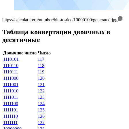
https://calculat.io/ru/number/bin-to-dec/10000100/generated.jpg
Таблица конвертации двоичных в
десятичные
Двоичное число
Число
1110101
117
1110110
118
1110111
119
1111000
120
1111001
121
1111010
122
1111011
123
1111100
124
1111101
125
1111110
126
1111111
127
10000000
128