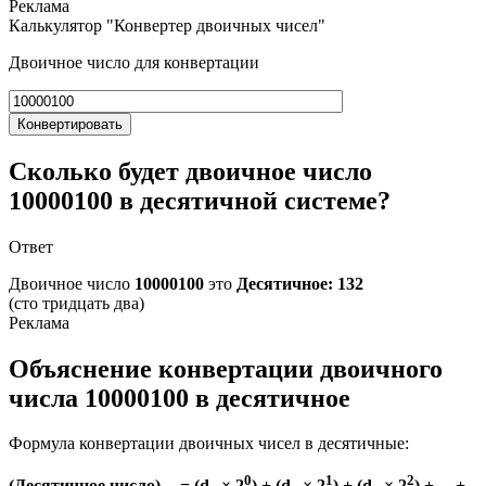
Калькулятор "Конвертер двоичных чисел"
Двоичное число для конвертации
Конвертировать
Сколько будет двоичное число
10000100 в десятичной системе?
Ответ
Двоичное число
10000100
это
Десятичное: 132
(сто тридцать два)
Объяснение конвертации двоичного
числа 10000100 в десятичное
Формула конвертации двоичных чисел в десятичные:
0
1
2
(Десятичное число)
= (d
× 2
) + (d
× 2
) + (d
× 2
) + ... +