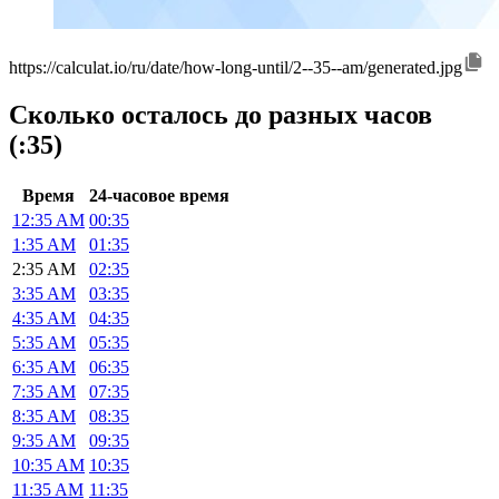
https://calculat.io/ru/date/how-long-until/2--35--am/generated.jpg
Сколько осталось до разных часов
(:35)
Время
24-часовое время
12:35 AM
00:35
1:35 AM
01:35
2:35 AM
02:35
3:35 AM
03:35
4:35 AM
04:35
5:35 AM
05:35
6:35 AM
06:35
7:35 AM
07:35
8:35 AM
08:35
9:35 AM
09:35
10:35 AM
10:35
11:35 AM
11:35