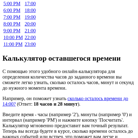
5:00 PM
17:00
6:00 PM
18:00
7:00 PM
19:00
8:00 PM
20:00
9:00 PM
21:00
10:00 PM
22:00
11:00 PM
23:00
Калькулятор оставшегося времени
С помощью этого удобного онлайн-калькулятора для
определения количества часов до заданного времени вы
сможете легко узнать, сколько осталось часов, минут и секунд
до нужного момента времени.
Например, он поможет узнать
сколько осталось времени до
14:00?
(Ответ:
18 часов и 28 минут
).
Введите время - часы (например '2'), минуты (например '0') и
интервал (например 'PM') и нажмите кнопку 'Посчитать'.
Калькулятор мгновенно предоставит вам точный результат.
Теперь вы всегда будете в курсе, сколько времени осталось до
важных событий или встреч, что поможет вам легче и