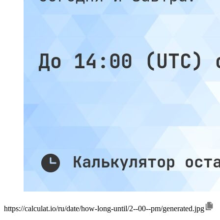
https://calculat.io/ru/date/how-long-until/2--00--pm/generated.jpg