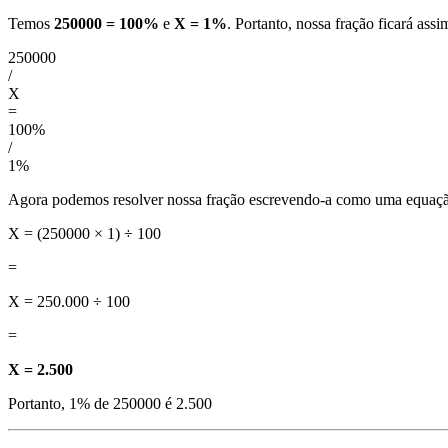
Temos
250000 = 100%
e
X = 1%
. Portanto, nossa fração ficará assi
250000
/
X
=
100%
/
1%
Agora podemos resolver nossa fração escrevendo-a como uma equaç
X = (250000 × 1) ÷ 100
=
X = 250.000 ÷ 100
=
X = 2.500
Portanto, 1% de 250000 é 2.500