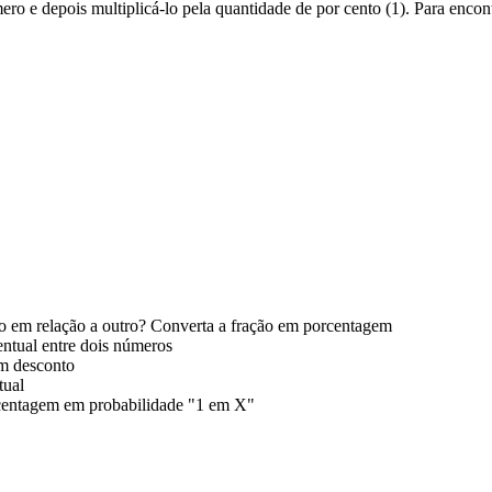
ro e depois multiplicá-lo pela quantidade de por cento (1). Para encon
 em relação a outro? Converta a fração em porcentagem
entual entre dois números
om desconto
tual
centagem em probabilidade "1 em X"