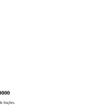
50000
e frações.