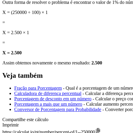
Outra forma de resolver o problema é encontrar o valor de 1% do núme
X = (250000 ÷ 100) × 1
=
X = 2.500 × 1
=
X = 2.500
Assim obtemos novamente o mesmo resultado:
2.500
Veja também
Fração para Porcentagem
- Qual é a porcentagem de um número
Calculadora de diferença percentual
- Calcular a diferença perc
Porcentagem de desconto em um número
- Calcular o preço c
Porcentagem a mais que um número
- Calcular aumento percen
Conversor de Porcentagem para Probabilidade
- Converter por
Compartilhe este cálculo
Imprimir
https://calculat.io/pt/number/percent-of/1--250000