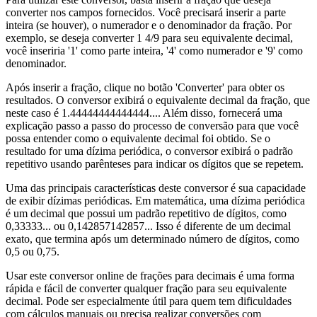
converter nos campos fornecidos. Você precisará inserir a parte
inteira (se houver), o numerador e o denominador da fração. Por
exemplo, se deseja converter 1 4/9 para seu equivalente decimal,
você inseriria '1' como parte inteira, '4' como numerador e '9' como
denominador.
Após inserir a fração, clique no botão 'Converter' para obter os
resultados. O conversor exibirá o equivalente decimal da fração, que
neste caso é 1.44444444444444.... Além disso, fornecerá uma
explicação passo a passo do processo de conversão para que você
possa entender como o equivalente decimal foi obtido. Se o
resultado for uma dízima periódica, o conversor exibirá o padrão
repetitivo usando parênteses para indicar os dígitos que se repetem.
Uma das principais características deste conversor é sua capacidade
de exibir dízimas periódicas. Em matemática, uma dízima periódica
é um decimal que possui um padrão repetitivo de dígitos, como
0,33333... ou 0,142857142857... Isso é diferente de um decimal
exato, que termina após um determinado número de dígitos, como
0,5 ou 0,75.
Usar este conversor online de frações para decimais é uma forma
rápida e fácil de converter qualquer fração para seu equivalente
decimal. Pode ser especialmente útil para quem tem dificuldades
com cálculos manuais ou precisa realizar conversões com