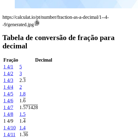
https://calculat.io/pt/number/fraction-as-a-decimal/1--4-
-9/generated.jpg
Tabela de conversão de fração para
decimal
Fração
Decimal
1 4/1
5
1 4/2
3
1 4/3
2.
3
1 4/4
2
1 4/5
1.8
1 4/6
1.
6
1 4/7
1.
571428
1 4/8
1.5
1 4/9
1.
4
1 4/10
1.4
1 4/11
1.
36