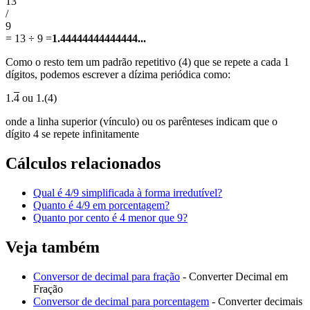
13
/
9
=
13 ÷ 9
=
1.44444444444444...
Como o resto tem um padrão repetitivo (4) que se repete a cada 1
dígitos, podemos escrever a dízima periódica como:
1.
4
ou 1.(4)
onde a linha superior (vínculo) ou os parênteses indicam que o
dígito 4 se repete infinitamente
Cálculos relacionados
Qual é 4/9 simplificada à forma irredutível?
Quanto é 4/9 em porcentagem?
Quanto por cento é 4 menor que 9?
Veja também
Conversor de decimal para fração
- Converter Decimal em
Fração
Conversor de decimal para porcentagem
- Converter decimais