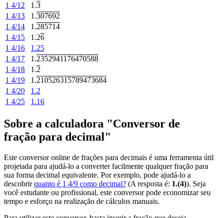
1 4/12
1.
3
1 4/13
1.
307692
1 4/14
1.
285714
1 4/15
1.2
6
1 4/16
1.25
1 4/17
1.
2352941176470588
1 4/18
1.
2
1 4/19
1.
210526315789473684
1 4/20
1.2
1 4/25
1.16
Sobre a calculadora "Conversor de
fração para decimal"
Este conversor online de frações para decimais é uma ferramenta útil
projetada para ajudá-lo a converter facilmente qualquer fração para
sua forma decimal equivalente. Por exemplo, pode ajudá-lo a
descobrir
quanto é 1 4/9 como decimal?
(A resposta é:
1.(4)
). Seja
você estudante ou profissional, este conversor pode economizar seu
tempo e esforço na realização de cálculos manuais.
Para utilizar este conversor, basta inserir a fração que deseja