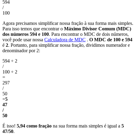
594
/
100
Agora precisamos simplificar nossa fração à sua forma mais simples.
Para isso temos que encontrar o
Máximo Divisor Comum (MDC)
dos números 594 e 100
. Para encontrar o MDC de dois números,
você pode usar nossa
Calculadora de MDC
.
O MDC de 100 e 594
é
2
. Portanto, para simplificar nossa fração, dividimos numerador e
denominador por 2:
594 ÷ 2
/
100 ÷ 2
=
297
/
50
=
5
47
/
50
É isso!
5,94 como fração
na sua forma mais simples é igual a
5
47/50
.