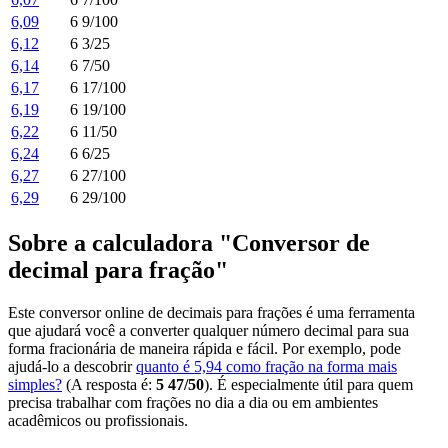
6,09
6 9/100
6,12
6 3/25
6,14
6 7/50
6,17
6 17/100
6,19
6 19/100
6,22
6 11/50
6,24
6 6/25
6,27
6 27/100
6,29
6 29/100
Sobre a calculadora "Conversor de
decimal para fração"
Este conversor online de decimais para frações é uma ferramenta
que ajudará você a converter qualquer número decimal para sua
forma fracionária de maneira rápida e fácil. Por exemplo, pode
ajudá-lo a descobrir
quanto é 5,94 como fração na forma mais
simples?
(A resposta é:
5 47/50
). É especialmente útil para quem
precisa trabalhar com frações no dia a dia ou em ambientes
acadêmicos ou profissionais.