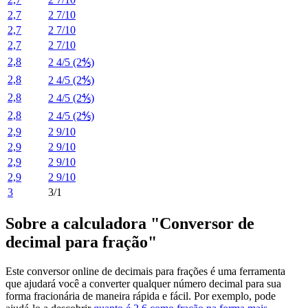
2,7
2 7/10
2,7
2 7/10
2,7
2 7/10
2,8
2 4/5 (2⅘)
2,8
2 4/5 (2⅘)
2,8
2 4/5 (2⅘)
2,8
2 4/5 (2⅘)
2,9
2 9/10
2,9
2 9/10
2,9
2 9/10
2,9
2 9/10
3
3/1
Sobre a calculadora "Conversor de
decimal para fração"
Este conversor online de decimais para frações é uma ferramenta
que ajudará você a converter qualquer número decimal para sua
forma fracionária de maneira rápida e fácil. Por exemplo, pode