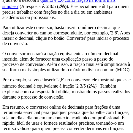
ajudá-lo a descobrir
quanto é 2,6 como fração na forma mais
simples?
(A resposta é:
2 3/5 (2⅗)
). É especialmente útil para quem
precisa trabalhar com frações no dia a dia ou em ambientes
acadêmicos ou profissionais.
Para utilizar este conversor, basta inserir o número decimal que
deseja converter no campo correspondente, por exemplo, '2,6'. Após
inserir o decimal, clique no botão 'Converter' para iniciar o processo
de conversão.
O conversor mostrará a fração equivalente ao número decimal
inserido, além de fornecer uma explicação passo a passo do
processo de conversão. Além disso, a fração final será simplificada à
sua forma mais simples utilizando o máximo divisor comum (MDC).
Por exemplo, se você inserir '2,6' no conversor, ele mostrará que este
número decimal é equivalente à fração '2 3/5 (2⅗)'. Também
explicará como a resposta foi obtida, mostrando os passos realizados
durante o processo de conversão.
Em resumo, o conversor online de decimais para frações é uma
ferramenta essencial para qualquer pessoa que trabalhe com frações,
seja no dia a dia ou em um contexto acadêmico ou profissional. É
rápido, fácil de usar e fornece resultados precisos, tornando-o um
recurso valioso para quem precisa converter decimais em frações.