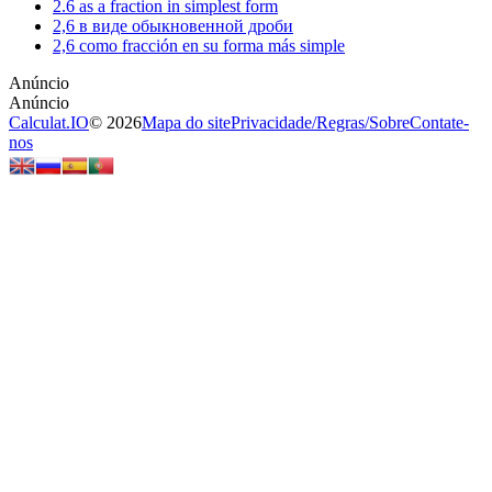
2.6 as a fraction in simplest form
2,6 в виде обыкновенной дроби
2,6 como fracción en su forma más simple
Calculat.IO
© 2026
Mapa do site
Privacidade
/
Regras
/
Sobre
Contate-
nos