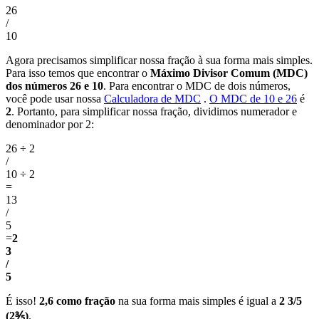
26
/
10
Agora precisamos simplificar nossa fração à sua forma mais simples.
Para isso temos que encontrar o
Máximo Divisor Comum (MDC)
dos números 26 e 10
. Para encontrar o MDC de dois números,
você pode usar nossa
Calculadora de MDC
.
O MDC de 10 e 26
é
2
. Portanto, para simplificar nossa fração, dividimos numerador e
denominador por 2:
26 ÷ 2
/
10 ÷ 2
=
13
/
5
=
2
3
/
5
É isso!
2,6 como fração
na sua forma mais simples é igual a
2 3/5
(2⅗)
.