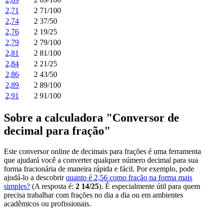
2,71
2 71/100
2,74
2 37/50
2,76
2 19/25
2,79
2 79/100
2,81
2 81/100
2,84
2 21/25
2,86
2 43/50
2,89
2 89/100
2,91
2 91/100
Sobre a calculadora "Conversor de
decimal para fração"
Este conversor online de decimais para frações é uma ferramenta
que ajudará você a converter qualquer número decimal para sua
forma fracionária de maneira rápida e fácil. Por exemplo, pode
ajudá-lo a descobrir
quanto é 2,56 como fração na forma mais
simples?
(A resposta é:
2 14/25
). É especialmente útil para quem
precisa trabalhar com frações no dia a dia ou em ambientes
acadêmicos ou profissionais.