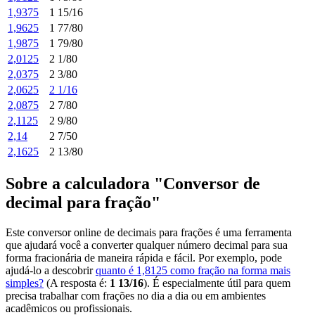
1,9375
1 15/16
1,9625
1 77/80
1,9875
1 79/80
2,0125
2 1/80
2,0375
2 3/80
2,0625
2 1/16
2,0875
2 7/80
2,1125
2 9/80
2,14
2 7/50
2,1625
2 13/80
Sobre a calculadora "Conversor de
decimal para fração"
Este conversor online de decimais para frações é uma ferramenta
que ajudará você a converter qualquer número decimal para sua
forma fracionária de maneira rápida e fácil. Por exemplo, pode
ajudá-lo a descobrir
quanto é 1,8125 como fração na forma mais
simples?
(A resposta é:
1 13/16
). É especialmente útil para quem
precisa trabalhar com frações no dia a dia ou em ambientes
acadêmicos ou profissionais.