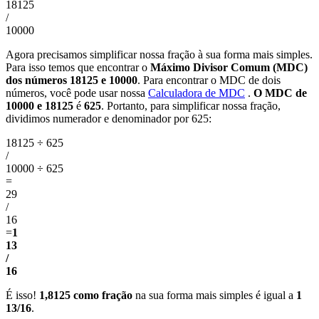
18125
/
10000
Agora precisamos simplificar nossa fração à sua forma mais simples.
Para isso temos que encontrar o
Máximo Divisor Comum (MDC)
dos números 18125 e 10000
. Para encontrar o MDC de dois
números, você pode usar nossa
Calculadora de MDC
.
O MDC de
10000 e 18125
é
625
. Portanto, para simplificar nossa fração,
dividimos numerador e denominador por 625:
18125 ÷ 625
/
10000 ÷ 625
=
29
/
16
=
1
13
/
16
É isso!
1,8125 como fração
na sua forma mais simples é igual a
1
13/16
.