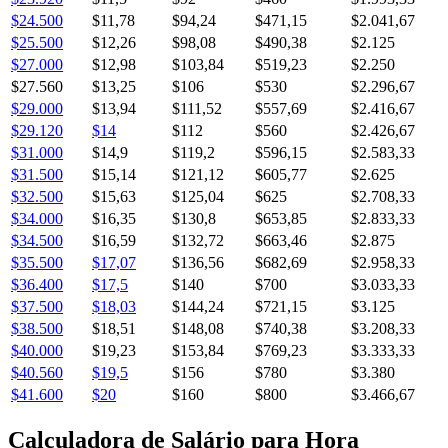
$24.500
$11,78
$94,24
$471,15
$2.041,67
$25.500
$12,26
$98,08
$490,38
$2.125
$27.000
$12,98
$103,84
$519,23
$2.250
$27.560
$13,25
$106
$530
$2.296,67
$29.000
$13,94
$111,52
$557,69
$2.416,67
$29.120
$14
$112
$560
$2.426,67
$31.000
$14,9
$119,2
$596,15
$2.583,33
$31.500
$15,14
$121,12
$605,77
$2.625
$32.500
$15,63
$125,04
$625
$2.708,33
$34.000
$16,35
$130,8
$653,85
$2.833,33
$34.500
$16,59
$132,72
$663,46
$2.875
$35.500
$17,07
$136,56
$682,69
$2.958,33
$36.400
$17,5
$140
$700
$3.033,33
$37.500
$18,03
$144,24
$721,15
$3.125
$38.500
$18,51
$148,08
$740,38
$3.208,33
$40.000
$19,23
$153,84
$769,23
$3.333,33
$40.560
$19,5
$156
$780
$3.380
$41.600
$20
$160
$800
$3.466,67
Calculadora de Salário para Hora