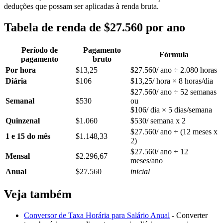
deduções que possam ser aplicadas à renda bruta.
Tabela de renda de $27.560 por ano
Período de
Pagamento
Fórmula
pagamento
bruto
Por hora
$13,25
$27.560/ ano ÷ 2.080 horas
Diária
$106
$13,25/ hora × 8 horas/dia
$27.560/ ano ÷ 52 semanas
Semanal
$530
ou
$106/ dia × 5 dias/semana
Quinzenal
$1.060
$530/ semana x 2
$27.560/ ano ÷ (12 meses x
1 e 15 do mês
$1.148,33
2)
$27.560/ ano ÷ 12
Mensal
$2.296,67
meses/ano
Anual
$27.560
inicial
Veja também
Conversor de Taxa Horária para Salário Anual
- Converter