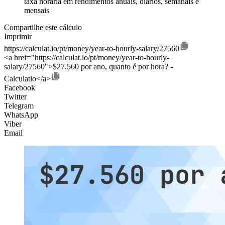
taxa horária em rendimentos anuais, diários, semanais e
mensais
Compartilhe este cálculo
Imprimir
https://calculat.io/pt/money/year-to-hourly-salary/27560
<a href="https://calculat.io/pt/money/year-to-hourly-
salary/27560">$27.560 por ano, quanto é por hora? -
Calculatio</a>
Facebook
Twitter
Telegram
WhatsApp
Viber
Email