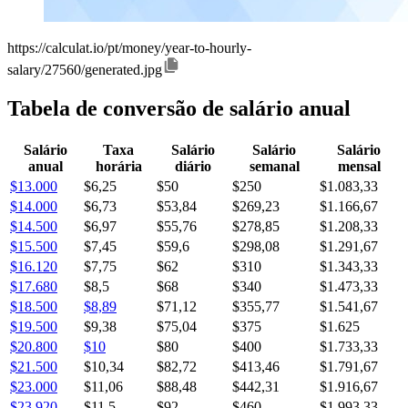
https://calculat.io/pt/money/year-to-hourly-
salary/27560/generated.jpg
Tabela de conversão de salário anual
Salário
Taxa
Salário
Salário
Salário
anual
horária
diário
semanal
mensal
$13.000
$6,25
$50
$250
$1.083,33
$14.000
$6,73
$53,84
$269,23
$1.166,67
$14.500
$6,97
$55,76
$278,85
$1.208,33
$15.500
$7,45
$59,6
$298,08
$1.291,67
$16.120
$7,75
$62
$310
$1.343,33
$17.680
$8,5
$68
$340
$1.473,33
$18.500
$8,89
$71,12
$355,77
$1.541,67
$19.500
$9,38
$75,04
$375
$1.625
$20.800
$10
$80
$400
$1.733,33
$21.500
$10,34
$82,72
$413,46
$1.791,67
$23.000
$11,06
$88,48
$442,31
$1.916,67
$23.920
$11,5
$92
$460
$1.993,33