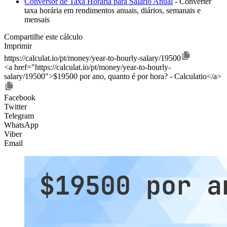
Conversor de Taxa Horária para Salário Anual
- Converter
taxa horária em rendimentos anuais, diários, semanais e
mensais
Compartilhe este cálculo
Imprimir
https://calculat.io/pt/money/year-to-hourly-salary/19500
<a href="https://calculat.io/pt/money/year-to-hourly-
salary/19500">$19500 por ano, quanto é por hora? - Calculatio</a>
Facebook
Twitter
Telegram
WhatsApp
Viber
Email