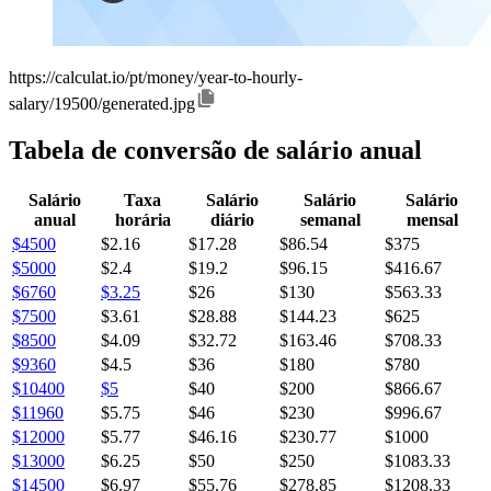
https://calculat.io/pt/money/year-to-hourly-
salary/19500/generated.jpg
Tabela de conversão de salário anual
Salário
Taxa
Salário
Salário
Salário
anual
horária
diário
semanal
mensal
$4500
$2.16
$17.28
$86.54
$375
$5000
$2.4
$19.2
$96.15
$416.67
$6760
$3.25
$26
$130
$563.33
$7500
$3.61
$28.88
$144.23
$625
$8500
$4.09
$32.72
$163.46
$708.33
$9360
$4.5
$36
$180
$780
$10400
$5
$40
$200
$866.67
$11960
$5.75
$46
$230
$996.67
$12000
$5.77
$46.16
$230.77
$1000
$13000
$6.25
$50
$250
$1083.33
$14500
$6.97
$55.76
$278.85
$1208.33