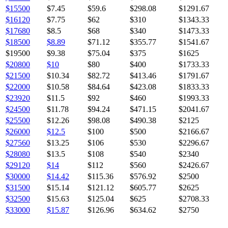
$15500
$7.45
$59.6
$298.08
$1291.67
$16120
$7.75
$62
$310
$1343.33
$17680
$8.5
$68
$340
$1473.33
$18500
$8.89
$71.12
$355.77
$1541.67
$19500
$9.38
$75.04
$375
$1625
$20800
$10
$80
$400
$1733.33
$21500
$10.34
$82.72
$413.46
$1791.67
$22000
$10.58
$84.64
$423.08
$1833.33
$23920
$11.5
$92
$460
$1993.33
$24500
$11.78
$94.24
$471.15
$2041.67
$25500
$12.26
$98.08
$490.38
$2125
$26000
$12.5
$100
$500
$2166.67
$27560
$13.25
$106
$530
$2296.67
$28080
$13.5
$108
$540
$2340
$29120
$14
$112
$560
$2426.67
$30000
$14.42
$115.36
$576.92
$2500
$31500
$15.14
$121.12
$605.77
$2625
$32500
$15.63
$125.04
$625
$2708.33
$33000
$15.87
$126.96
$634.62
$2750