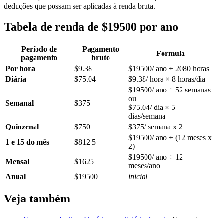
deduções que possam ser aplicadas à renda bruta.
Tabela de renda de $19500 por ano
Período de
Pagamento
Fórmula
pagamento
bruto
Por hora
$9.38
$19500/ ano ÷ 2080 horas
Diária
$75.04
$9.38/ hora × 8 horas/dia
$19500/ ano ÷ 52 semanas
ou
Semanal
$375
$75.04/ dia × 5
dias/semana
Quinzenal
$750
$375/ semana x 2
$19500/ ano ÷ (12 meses x
1 e 15 do mês
$812.5
2)
$19500/ ano ÷ 12
Mensal
$1625
meses/ano
Anual
$19500
inicial
Veja também