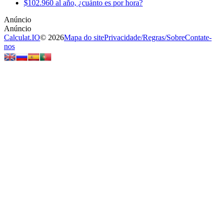
$102.960 al año, ¿cuánto es por hora?
Calculat.IO
© 2026
Mapa do site
Privacidade
/
Regras
/
Sobre
Contate-
nos