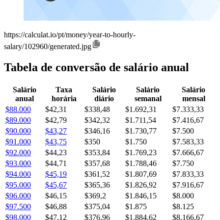
https://calculat.io/pt/money/year-to-hourly-
salary/102960/generated.jpg
Tabela de conversão de salário anual
Salário
Taxa
Salário
Salário
Salário
anual
horária
diário
semanal
mensal
$88.000
$42,31
$338,48
$1.692,31
$7.333,33
$89.000
$42,79
$342,32
$1.711,54
$7.416,67
$90.000
$43,27
$346,16
$1.730,77
$7.500
$91.000
$43,75
$350
$1.750
$7.583,33
$92.000
$44,23
$353,84
$1.769,23
$7.666,67
$93.000
$44,71
$357,68
$1.788,46
$7.750
$94.000
$45,19
$361,52
$1.807,69
$7.833,33
$95.000
$45,67
$365,36
$1.826,92
$7.916,67
$96.000
$46,15
$369,2
$1.846,15
$8.000
$97.500
$46,88
$375,04
$1.875
$8.125
$98.000
$47,12
$376,96
$1.884,62
$8.166,67