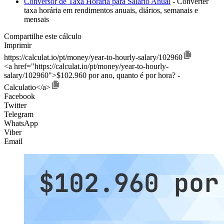
Conversor de Taxa Horária para Salário Anual
- Converter
taxa horária em rendimentos anuais, diários, semanais e
mensais
Compartilhe este cálculo
Imprimir
https://calculat.io/pt/money/year-to-hourly-salary/102960
<a href="https://calculat.io/pt/money/year-to-hourly-
salary/102960">$102.960 por ano, quanto é por hora? -
Calculatio</a>
Facebook
Twitter
Telegram
WhatsApp
Viber
Email