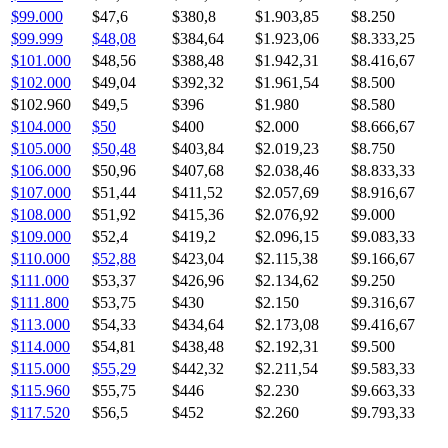
$99.000
$47,6
$380,8
$1.903,85
$8.250
$99.999
$48,08
$384,64
$1.923,06
$8.333,25
$101.000
$48,56
$388,48
$1.942,31
$8.416,67
$102.000
$49,04
$392,32
$1.961,54
$8.500
$102.960
$49,5
$396
$1.980
$8.580
$104.000
$50
$400
$2.000
$8.666,67
$105.000
$50,48
$403,84
$2.019,23
$8.750
$106.000
$50,96
$407,68
$2.038,46
$8.833,33
$107.000
$51,44
$411,52
$2.057,69
$8.916,67
$108.000
$51,92
$415,36
$2.076,92
$9.000
$109.000
$52,4
$419,2
$2.096,15
$9.083,33
$110.000
$52,88
$423,04
$2.115,38
$9.166,67
$111.000
$53,37
$426,96
$2.134,62
$9.250
$111.800
$53,75
$430
$2.150
$9.316,67
$113.000
$54,33
$434,64
$2.173,08
$9.416,67
$114.000
$54,81
$438,48
$2.192,31
$9.500
$115.000
$55,29
$442,32
$2.211,54
$9.583,33
$115.960
$55,75
$446
$2.230
$9.663,33
$117.520
$56,5
$452
$2.260
$9.793,33