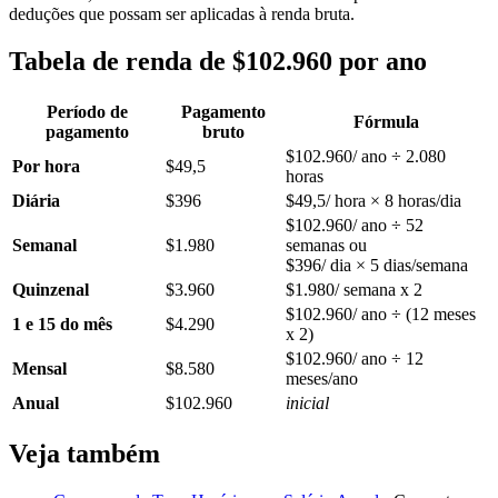
deduções que possam ser aplicadas à renda bruta.
Tabela de renda de $102.960 por ano
Período de
Pagamento
Fórmula
pagamento
bruto
$102.960/ ano ÷ 2.080
Por hora
$49,5
horas
Diária
$396
$49,5/ hora × 8 horas/dia
$102.960/ ano ÷ 52
Semanal
$1.980
semanas ou
$396/ dia × 5 dias/semana
Quinzenal
$3.960
$1.980/ semana x 2
$102.960/ ano ÷ (12 meses
1 e 15 do mês
$4.290
x 2)
$102.960/ ano ÷ 12
Mensal
$8.580
meses/ano
Anual
$102.960
inicial
Veja também