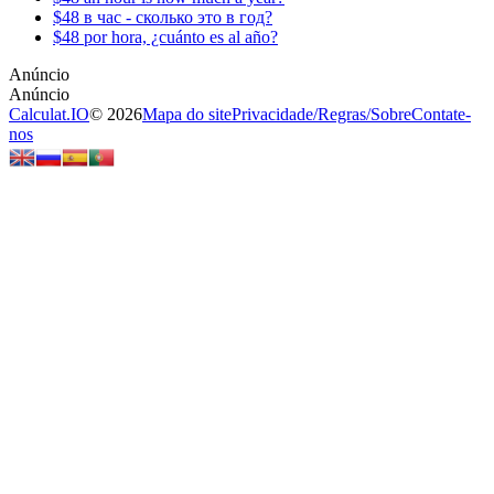
$48 в час - сколько это в год?
$48 por hora, ¿cuánto es al año?
Calculat.IO
© 2026
Mapa do site
Privacidade
/
Regras
/
Sobre
Contate-
nos