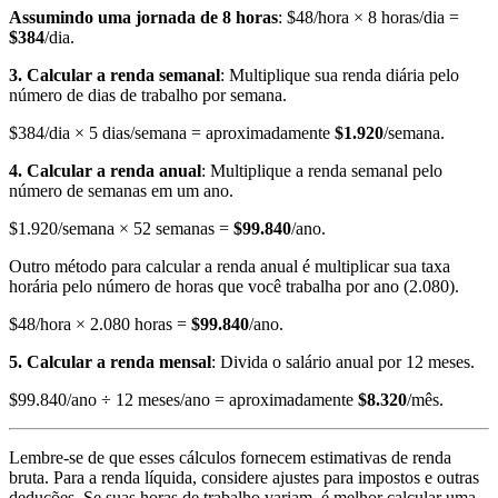
Assumindo uma jornada de 8 horas
: $48/hora × 8 horas/dia =
$384
/dia.
3. Calcular a renda semanal
: Multiplique sua renda diária pelo
número de dias de trabalho por semana.
$384/dia × 5 dias/semana = aproximadamente
$1.920
/semana.
4. Calcular a renda anual
: Multiplique a renda semanal pelo
número de semanas em um ano.
$1.920/semana × 52 semanas =
$99.840
/ano.
Outro método para calcular a renda anual é multiplicar sua taxa
horária pelo número de horas que você trabalha por ano (2.080).
$48/hora × 2.080 horas =
$99.840
/ano.
5. Calcular a renda mensal
: Divida o salário anual por 12 meses.
$99.840/ano ÷ 12 meses/ano = aproximadamente
$8.320
/mês.
Lembre-se de que esses cálculos fornecem estimativas de renda
bruta. Para a renda líquida, considere ajustes para impostos e outras
deduções. Se suas horas de trabalho variam, é melhor calcular uma