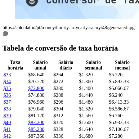
https://calculat.io/pt/money/hourly-to-yearly-salary/48/generated.jpg
Tabela de conversão de taxa horária
Taxa
Salário
Salário
Salário
Salário
horária
anual
diário
semanal
mensal
$33
$68.640
$264
$1.320
$5.720
$34
$70.720
$272
$1.360
$5.893,33
$35
$72.800
$280
$1.400
$6.066,67
$36
$74.880
$288
$1.440
$6.240
$37
$76.960
$296
$1.480
$6.413,33
$38
$79.040
$304
$1.520
$6.586,67
$39
$81.120
$312
$1.560
$6.760
$40
$83.200
$320
$1.600
$6.933,33
$41
$85.280
$328
$1.640
$7.106,67
$42
$87.360
$336
$1.680
$7.280