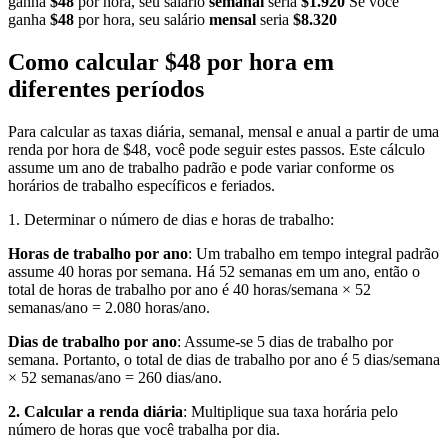
ganha
$48
por hora, seu salário
semanal
seria
$1.920
Se você
ganha
$48
por hora, seu salário
mensal
seria
$8.320
Como calcular $48 por hora em
diferentes períodos
Para calcular as taxas diária, semanal, mensal e anual a partir de uma
renda por hora de $48, você pode seguir estes passos. Este cálculo
assume um ano de trabalho padrão e pode variar conforme os
horários de trabalho específicos e feriados.
1. Determinar o número de dias e horas de trabalho:
Horas de trabalho por ano
: Um trabalho em tempo integral padrão
assume 40 horas por semana. Há 52 semanas em um ano, então o
total de horas de trabalho por ano é 40 horas/semana × 52
semanas/ano = 2.080 horas/ano.
Dias de trabalho por ano
: Assume-se 5 dias de trabalho por
semana. Portanto, o total de dias de trabalho por ano é 5 dias/semana
× 52 semanas/ano = 260 dias/ano.
2. Calcular a renda diária
: Multiplique sua taxa horária pelo
número de horas que você trabalha por dia.