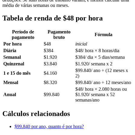
média de várias semanas ou meses.
Tabela de renda de $48 por hora
Período de
Pagamento
Fórmula
pagamento
bruto
Por hora
$48
inicial
Diária
$384
$48/ hora × 8 horas/dia
Semanal
$1.920
$384/ dia × 5 dias/semana
Quinzenal
$3.840
$1.920/ semana x 2
$99.840/ ano ÷ (12 meses x
1 e 15 do mês
$4.160
2)
Mensal
$8.320
$99.840/ ano ÷ 12 meses/ano
$48/ hora × 2.080 horas ou
Anual
$99.840
$1.920/ semana x 52
semanas/ano
Cálculos relacionados
$99.840 por ano, quanto é por hora?