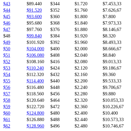
$43
$89.440
$344
$1.720
$7.453,33
$44
$91.520
$352
$1.760
$7.626,67
$45
$93.600
$360
$1.800
$7.800
$46
$95.680
$368
$1.840
$7.973,33
$47
$97.760
$376
$1.880
$8.146,67
$48
$99.840
$384
$1.920
$8.320
$49
$101.920
$392
$1.960
$8.493,33
$50
$104.000
$400
$2.000
$8.666,67
$51
$106.080
$408
$2.040
$8.840
$52
$108.160
$416
$2.080
$9.013,33
$53
$110.240
$424
$2.120
$9.186,67
$54
$112.320
$432
$2.160
$9.360
$55
$114.400
$440
$2.200
$9.533,33
$56
$116.480
$448
$2.240
$9.706,67
$57
$118.560
$456
$2.280
$9.880
$58
$120.640
$464
$2.320
$10.053,33
$59
$122.720
$472
$2.360
$10.226,67
$60
$124.800
$480
$2.400
$10.400
$61
$126.880
$488
$2.440
$10.573,33
$62
$128.960
$496
$2.480
$10.746,67