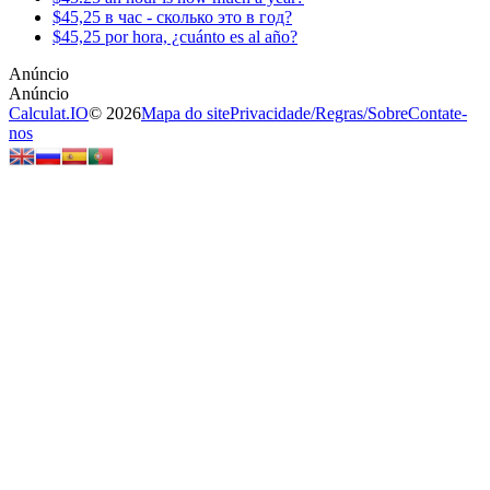
$45,25 в час - сколько это в год?
$45,25 por hora, ¿cuánto es al año?
Calculat.IO
© 2026
Mapa do site
Privacidade
/
Regras
/
Sobre
Contate-
nos