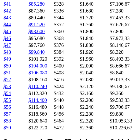
$41
$85.280
$328
$1.640
$7.106,67
$42
$87.360
$336
$1.680
$7.280
$43
$89.440
$344
$1.720
$7.453,33
$44
$91.520
$352
$1.760
$7.626,67
$45
$93.600
$360
$1.800
$7.800
$46
$95.680
$368
$1.840
$7.973,33
$47
$97.760
$376
$1.880
$8.146,67
$48
$99.840
$384
$1.920
$8.320
$49
$101.920
$392
$1.960
$8.493,33
$50
$104.000
$400
$2.000
$8.666,67
$51
$106.080
$408
$2.040
$8.840
$52
$108.160
$416
$2.080
$9.013,33
$53
$110.240
$424
$2.120
$9.186,67
$54
$112.320
$432
$2.160
$9.360
$55
$114.400
$440
$2.200
$9.533,33
$56
$116.480
$448
$2.240
$9.706,67
$57
$118.560
$456
$2.280
$9.880
$58
$120.640
$464
$2.320
$10.053,33
$59
$122.720
$472
$2.360
$10.226,67