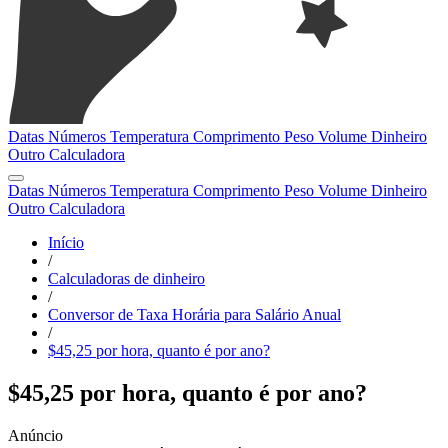
Datas
Números
Temperatura
Comprimento
Peso
Volume
Dinheiro
Outro
Calculadora
Datas
Números
Temperatura
Comprimento
Peso
Volume
Dinheiro
Outro
Calculadora
Início
/
Calculadoras de dinheiro
/
Conversor de Taxa Horária para Salário Anual
/
$45,25 por hora, quanto é por ano?
$45,25 por hora, quanto é por ano?