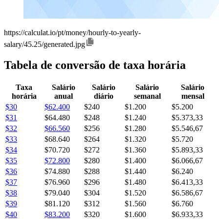
https://calculat.io/pt/money/hourly-to-yearly-
salary/45.25/generated.jpg
Tabela de conversão de taxa horária
Taxa
Salário
Salário
Salário
Salário
horária
anual
diário
semanal
mensal
$30
$62.400
$240
$1.200
$5.200
$31
$64.480
$248
$1.240
$5.373,33
$32
$66.560
$256
$1.280
$5.546,67
$33
$68.640
$264
$1.320
$5.720
$34
$70.720
$272
$1.360
$5.893,33
$35
$72.800
$280
$1.400
$6.066,67
$36
$74.880
$288
$1.440
$6.240
$37
$76.960
$296
$1.480
$6.413,33
$38
$79.040
$304
$1.520
$6.586,67
$39
$81.120
$312
$1.560
$6.760
$40
$83.200
$320
$1.600
$6.933,33