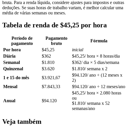
bruta. Para a renda líquida, considere ajustes para impostos e outras
deduções. Se suas horas de trabalho variam, é melhor calcular uma
média de várias semanas ou meses.
Tabela de renda de $45,25 por hora
Período de
Pagamento
Fórmula
pagamento
bruto
Por hora
$45,25
inicial
Diária
$362
$45,25/ hora × 8 horas/dia
Semanal
$1.810
$362/ dia × 5 dias/semana
Quinzenal
$3.620
$1.810/ semana x 2
$94.120/ ano ÷ (12 meses x
1 e 15 do mês
$3.921,67
2)
Mensal
$7.843,33
$94.120/ ano ÷ 12 meses/ano
$45,25/ hora × 2.080 horas
ou
Anual
$94.120
$1.810/ semana x 52
semanas/ano
Veja também