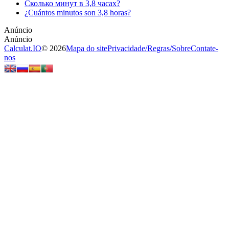
Сколько минут в 3,8 часах?
¿Cuántos minutos son 3,8 horas?
Calculat.IO
© 2026
Mapa do site
Privacidade
/
Regras
/
Sobre
Contate-
nos