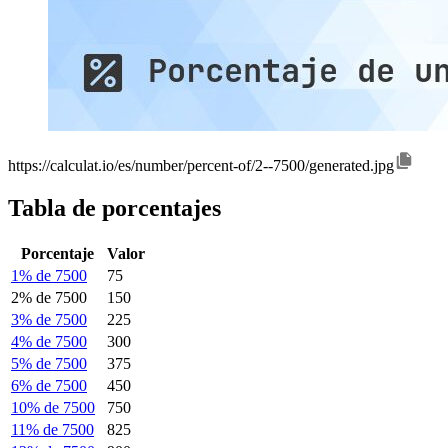
https://calculat.io/es/number/percent-of/2--7500/generated.jpg
Tabla de porcentajes
Porcentaje
Valor
1% de 7500
75
2% de 7500
150
3% de 7500
225
4% de 7500
300
5% de 7500
375
6% de 7500
450
10% de 7500
750
11% de 7500
825