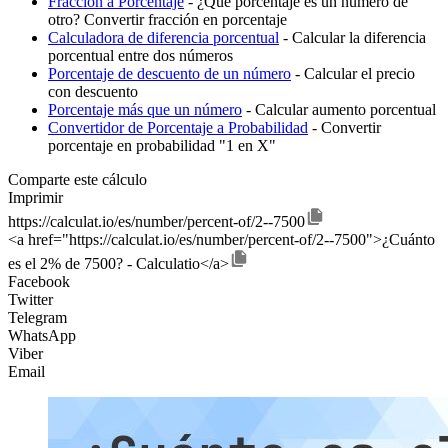
Fracción a Porcentaje
- ¿Qué porcentaje es un número de
otro? Convertir fracción en porcentaje
Calculadora de diferencia porcentual
- Calcular la diferencia
porcentual entre dos números
Porcentaje de descuento de un número
- Calcular el precio
con descuento
Porcentaje más que un número
- Calcular aumento porcentual
Convertidor de Porcentaje a Probabilidad
- Convertir
porcentaje en probabilidad "1 en X"
Comparte este cálculo
Imprimir
https://calculat.io/es/number/percent-of/2--7500
<a href="https://calculat.io/es/number/percent-of/2--7500">¿Cuánto
es el 2% de 7500? - Calculatio</a>
Facebook
Twitter
Telegram
WhatsApp
Viber
Email