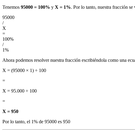
Tenemos
95000 = 100%
y
X = 1%
. Por lo tanto, nuestra fracción se 
95000
/
X
=
100%
/
1%
Ahora podemos resolver nuestra fracción escribiéndola como una ecu
X = (95000 × 1) ÷ 100
=
X = 95.000 ÷ 100
=
X = 950
Por lo tanto, el 1% de 95000 es 950