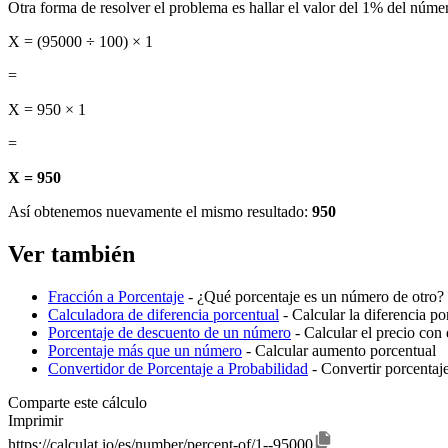
Otra forma de resolver el problema es hallar el valor del 1% del númer
X = (95000 ÷ 100) × 1
=
X = 950 × 1
=
X = 950
Así obtenemos nuevamente el mismo resultado:
950
Ver también
Fracción a Porcentaje
- ¿Qué porcentaje es un número de otro? 
Calculadora de diferencia porcentual
- Calcular la diferencia p
Porcentaje de descuento de un número
- Calcular el precio con
Porcentaje más que un número
- Calcular aumento porcentual
Convertidor de Porcentaje a Probabilidad
- Convertir porcentaj
Comparte este cálculo
Imprimir
https://calculat.io/es/number/percent-of/1--95000