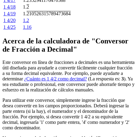
1 4/17
1.
2352941176470588
1 4/18
1.
2
1 4/19
1.
210526315789473684
1 4/20
1.2
1 4/25
1.16
Acerca de la calculadora de "Conversor
de Fracción a Decimal"
Este conversor en línea de fracciones a decimales es una herramienta
útil diseñada para ayudarle a convertir fácilmente cualquier fracción
a su forma decimal equivalente. Por ejemplo, puede ayudarte a
determinar
¿Cuánto es 1 4/2 como decimal?
(La respuesta es:
3
). Ya
sea estudiante o profesional, este conversor puede ahorrarle tiempo y
esfuerzo en la realización de cálculos manuales.
Para utilizar este conversor, simplemente ingrese la fracción que
desea convertir en los campos proporcionados. Deberá ingresar la
parte entera (si la hay), el numerador y el denominador de la
fracción. Por ejemplo, si desea convertir 1 4/2 a su equivalente
decimal, ingresaría '1' como parte entera, '4' como numerador y '2'
como denominador.