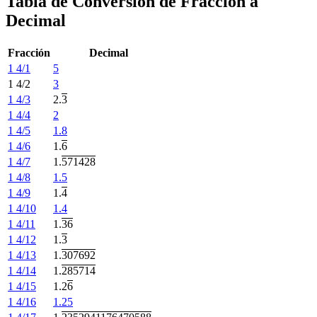
Tabla de Conversión de Fracción a
Decimal
Fracción
Decimal
1 4/1
5
1 4/2
3
1 4/3
2.
3
1 4/4
2
1 4/5
1.8
1 4/6
1.
6
1 4/7
1.
571428
1 4/8
1.5
1 4/9
1.
4
1 4/10
1.4
1 4/11
1.
36
1 4/12
1.
3
1 4/13
1.
307692
1 4/14
1.
285714
1 4/15
1.2
6
1 4/16
1.25