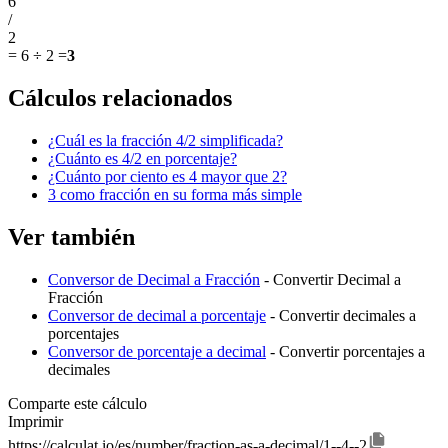
6
/
2
=
6 ÷ 2
=
3
Cálculos relacionados
¿Cuál es la fracción 4/2 simplificada?
¿Cuánto es 4/2 en porcentaje?
¿Cuánto por ciento es 4 mayor que 2?
3 como fracción en su forma más simple
Ver también
Conversor de Decimal a Fracción
- Convertir Decimal a
Fracción
Conversor de decimal a porcentaje
- Convertir decimales a
porcentajes
Conversor de porcentaje a decimal
- Convertir porcentajes a
decimales
Comparte este cálculo
Imprimir
https://calculat.io/es/number/fraction-as-a-decimal/1--4--2