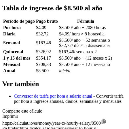
Tabla de ingresos de $8.500 al año
Período de pago
Pago bruto
Fórmula
Por hora
$4,09
$8.500/ año ÷ 2080 horas
Diaria
$32,72
$4,09/ hora × 8 horas/día
$8.500/ año ÷ 52 semanas o
Semanal
$163,46
$32,72/ día × 5 días/semana
Quincenal
$326,92
$163,46/ semana x 2
1 y 15 del mes
$354,17
$8.500/ año ÷ (12 meses x 2)
Mensual
$708,33
$8.500/ año ÷ 12 meses/año
Anual
$8.500
inicial
Ver también
Conversor de tarifa por hora a salario anual
- Convertir tarifa
por hora a ingresos anuales, diarios, semanales y mensuales
Comparte este cálculo
Imprimir
https://calculat.io/es/money/year-to-hourly-salary/8500
<a href="https://calculat.io/es/money/year-to-hourly-