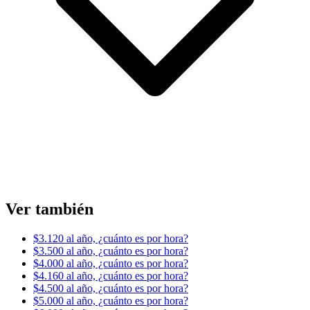
Ver también
$3.120 al año, ¿cuánto es por hora?
$3.500 al año, ¿cuánto es por hora?
$4.000 al año, ¿cuánto es por hora?
$4.160 al año, ¿cuánto es por hora?
$4.500 al año, ¿cuánto es por hora?
$5.000 al año, ¿cuánto es por hora?