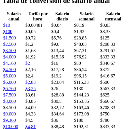
Tabla de conversión de salario anual
Salario
Tarifa por
Salario
Salario
Salario
anual
hora
diario
semanal
mensual
$10
$0,00481
$0,04
$0,19
$0,83
$100
$0,05
$0,4
$1,92
$8,33
$1.500
$0,72
$5,76
$28,85
$125
$2.500
$1,2
$9,6
$48,08
$208,33
$3.500
$1,68
$13,44
$67,31
$291,67
$4.000
$1,92
$15,36
$76,92
$333,33
$4.160
$2
$16
$80
$346,67
$4.500
$2,16
$17,28
$86,54
$375
$5.000
$2,4
$19,2
$96,15
$416,67
$6.000
$2,88
$23,04
$115,38
$500
$6.760
$3,25
$26
$130
$563,33
$7.500
$3,61
$28,88
$144,23
$625
$8.000
$3,85
$30,8
$153,85
$666,67
$8.500
$4,09
$32,72
$163,46
$708,33
$9.000
$4,33
$34,64
$173,08
$750
$9.360
$4,5
$36
$180
$780
$10.000
$4,81
$38,48
$192,31
$833,33