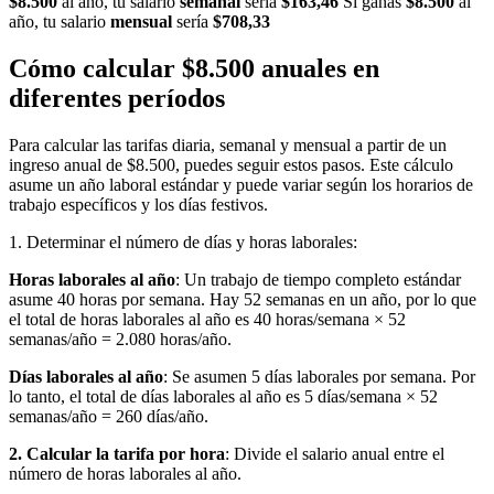
$8.500
al año, tu salario
semanal
sería
$163,46
Si ganas
$8.500
al
año, tu salario
mensual
sería
$708,33
Cómo calcular $8.500 anuales en
diferentes períodos
Para calcular las tarifas diaria, semanal y mensual a partir de un
ingreso anual de $8.500, puedes seguir estos pasos. Este cálculo
asume un año laboral estándar y puede variar según los horarios de
trabajo específicos y los días festivos.
1. Determinar el número de días y horas laborales:
Horas laborales al año
: Un trabajo de tiempo completo estándar
asume 40 horas por semana. Hay 52 semanas en un año, por lo que
el total de horas laborales al año es 40 horas/semana × 52
semanas/año = 2.080 horas/año.
Días laborales al año
: Se asumen 5 días laborales por semana. Por
lo tanto, el total de días laborales al año es 5 días/semana × 52
semanas/año = 260 días/año.
2. Calcular la tarifa por hora
: Divide el salario anual entre el
número de horas laborales al año.