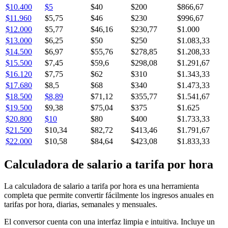
$10.400
$5
$40
$200
$866,67
$11.960
$5,75
$46
$230
$996,67
$12.000
$5,77
$46,16
$230,77
$1.000
$13.000
$6,25
$50
$250
$1.083,33
$14.500
$6,97
$55,76
$278,85
$1.208,33
$15.500
$7,45
$59,6
$298,08
$1.291,67
$16.120
$7,75
$62
$310
$1.343,33
$17.680
$8,5
$68
$340
$1.473,33
$18.500
$8,89
$71,12
$355,77
$1.541,67
$19.500
$9,38
$75,04
$375
$1.625
$20.800
$10
$80
$400
$1.733,33
$21.500
$10,34
$82,72
$413,46
$1.791,67
$22.000
$10,58
$84,64
$423,08
$1.833,33
Calculadora de salario a tarifa por hora
La calculadora de salario a tarifa por hora es una herramienta
completa que permite convertir fácilmente los ingresos anuales en
tarifas por hora, diarias, semanales y mensuales.
El conversor cuenta con una interfaz limpia e intuitiva. Incluye un