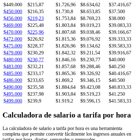
$449.000
$215,87
$1.726,96
$8.634,62
$37.416,67
$450.000
$216,35
$1.730,8
$8.653,85
$37.500
$456.000
$219,23
$1.753,84
$8.769,23
$38.000
$469.000
$225,48
$1.803,84
$9.019,23
$39.083,33
$470.000
$225,96
$1.807,68
$9.038,46
$39.166,67
$472.000
$226,92
$1.815,36
$9.076,92
$39.333,33
$475.000
$228,37
$1.826,96
$9.134,62
$39.583,33
$479.000
$230,29
$1.842,32
$9.211,54
$39.916,67
$480.000
$230,77
$1.846,16
$9.230,77
$40.000
$483.000
$232,21
$1.857,68
$9.288,46
$40.250
$485.000
$233,17
$1.865,36
$9.326,92
$40.416,67
$486.000
$233,65
$1.869,2
$9.346,15
$40.500
$490.000
$235,58
$1.884,64
$9.423,08
$40.833,33
$495.000
$237,98
$1.903,84
$9.519,23
$41.250
$499.000
$239,9
$1.919,2
$9.596,15
$41.583,33
Calculadora de salario a tarifa por hora
La calculadora de salario a tarifa por hora es una herramienta
completa que permite convertir fácilmente los ingresos anuales en
tarifas por hora, diarias, semanales y mensuales.