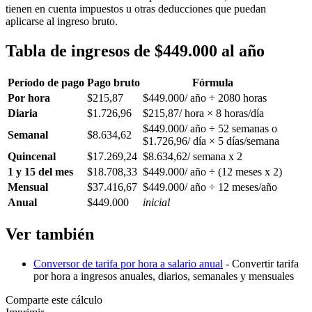
tienen en cuenta impuestos u otras deducciones que puedan
aplicarse al ingreso bruto.
Tabla de ingresos de $449.000 al año
Período de pago
Pago bruto
Fórmula
Por hora
$215,87
$449.000/ año ÷ 2080 horas
Diaria
$1.726,96
$215,87/ hora × 8 horas/día
$449.000/ año ÷ 52 semanas o
Semanal
$8.634,62
$1.726,96/ día × 5 días/semana
Quincenal
$17.269,24
$8.634,62/ semana x 2
1 y 15 del mes
$18.708,33
$449.000/ año ÷ (12 meses x 2)
Mensual
$37.416,67
$449.000/ año ÷ 12 meses/año
Anual
$449.000
inicial
Ver también
Conversor de tarifa por hora a salario anual
- Convertir tarifa
por hora a ingresos anuales, diarios, semanales y mensuales
Comparte este cálculo