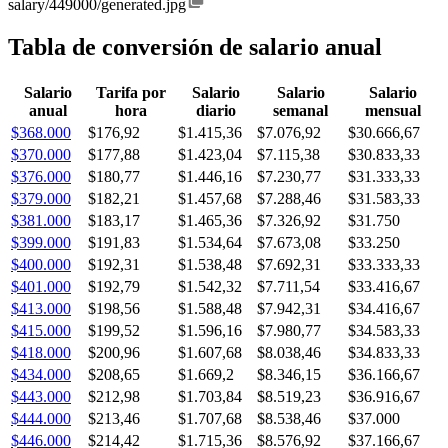
salary/449000/generated.jpg
Tabla de conversión de salario anual
Salario
Tarifa por
Salario
Salario
Salario
anual
hora
diario
semanal
mensual
$368.000
$176,92
$1.415,36
$7.076,92
$30.666,67
$370.000
$177,88
$1.423,04
$7.115,38
$30.833,33
$376.000
$180,77
$1.446,16
$7.230,77
$31.333,33
$379.000
$182,21
$1.457,68
$7.288,46
$31.583,33
$381.000
$183,17
$1.465,36
$7.326,92
$31.750
$399.000
$191,83
$1.534,64
$7.673,08
$33.250
$400.000
$192,31
$1.538,48
$7.692,31
$33.333,33
$401.000
$192,79
$1.542,32
$7.711,54
$33.416,67
$413.000
$198,56
$1.588,48
$7.942,31
$34.416,67
$415.000
$199,52
$1.596,16
$7.980,77
$34.583,33
$418.000
$200,96
$1.607,68
$8.038,46
$34.833,33
$434.000
$208,65
$1.669,2
$8.346,15
$36.166,67
$443.000
$212,98
$1.703,84
$8.519,23
$36.916,67
$444.000
$213,46
$1.707,68
$8.538,46
$37.000
$446.000
$214,42
$1.715,36
$8.576,92
$37.166,67