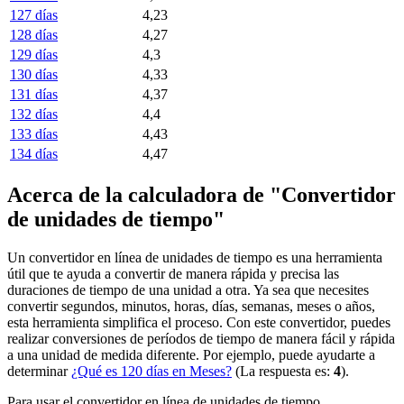
127 días
4,23
128 días
4,27
129 días
4,3
130 días
4,33
131 días
4,37
132 días
4,4
133 días
4,43
134 días
4,47
Acerca de la calculadora de "Convertidor
de unidades de tiempo"
Un convertidor en línea de unidades de tiempo es una herramienta
útil que te ayuda a convertir de manera rápida y precisa las
duraciones de tiempo de una unidad a otra. Ya sea que necesites
convertir segundos, minutos, horas, días, semanas, meses o años,
esta herramienta simplifica el proceso. Con este convertidor, puedes
realizar conversiones de períodos de tiempo de manera fácil y rápida
a una unidad de medida diferente. Por ejemplo, puede ayudarte a
determinar
¿Qué es 120 días en Meses?
(La respuesta es:
4
).
Para usar el convertidor en línea de unidades de tiempo,