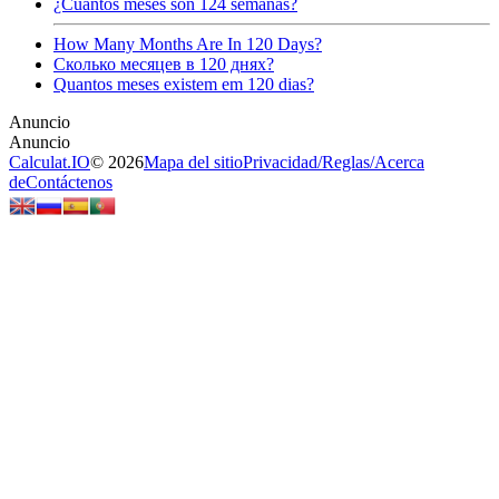
¿Cuántos meses son 124 semanas?
How Many Months Are In 120 Days?
Сколько месяцев в 120 днях?
Quantos meses existem em 120 dias?
Calculat.IO
© 2026
Mapa del sitio
Privacidad
/
Reglas
/
Acerca
de
Contáctenos