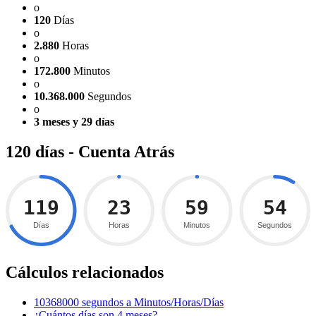
o
120
Días
o
2.880
Horas
o
172.800
Minutos
o
10.368.000
Segundos
o
3 meses y 29 días
120 días - Cuenta Atrás
119
23
59
53
Días
Horas
Minutos
Segundos
Cálculos relacionados
10368000 segundos a Minutos/Horas/Días
¿Cuántos días son 4 meses?