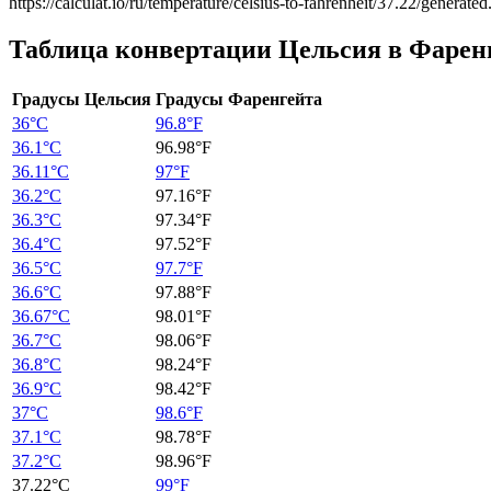
https://calculat.io/ru/temperature/celsius-to-fahrenheit/37.22/generated
Таблица конвертации Цельсия в Фаре
Градусы Цельсия
Градусы Фаренгейта
36°C
96.8°F
36.1°C
96.98°F
36.11°C
97°F
36.2°C
97.16°F
36.3°C
97.34°F
36.4°C
97.52°F
36.5°C
97.7°F
36.6°C
97.88°F
36.67°C
98.01°F
36.7°C
98.06°F
36.8°C
98.24°F
36.9°C
98.42°F
37°C
98.6°F
37.1°C
98.78°F
37.2°C
98.96°F
37.22°C
99°F