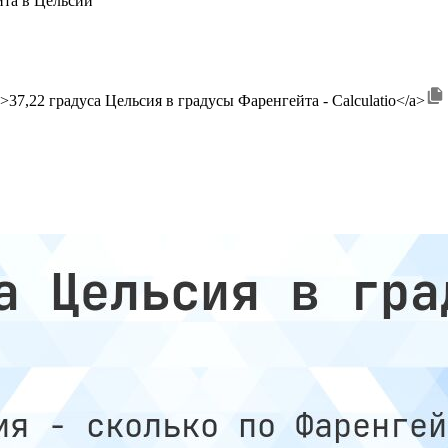
йта в Цельсий
7.22">37,22 градуса Цельсия в градусы Фаренгейта - Calculatio</a>