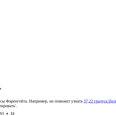
"
усы Фаренгейта. Например, он поможет узнать
37,22 градуса Цел
тировать'.
5) + 32