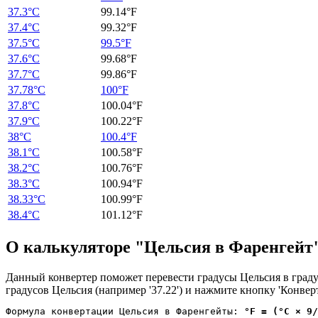
37.3°C
99.14°F
37.4°C
99.32°F
37.5°C
99.5°F
37.6°C
99.68°F
37.7°C
99.86°F
37.78°C
100°F
37.8°C
100.04°F
37.9°C
100.22°F
38°C
100.4°F
38.1°C
100.58°F
38.2°C
100.76°F
38.3°C
100.94°F
38.33°C
100.99°F
38.4°C
101.12°F
О калькуляторе "Цельсия в Фаренгейт
Данный конвертер поможет перевести градусы Цельсия в град
градусов Цельсия (например '37.22') и нажмите кнопку 'Конвер
Формула конвертации Цельсия в Фаренгейты: 
°F = (°C × 9/