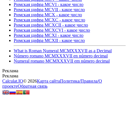
Римская цифра MCVI - какое число
Римская цифра MCVII - какое число
Римская цифра MCX - какое число
Римская цифра MCXC - какое число
Римская цифра MCXCII - какое число
Римская цифра MCXCVI - какое число
Римская цифра MCXI - какое число
Римская цифра MCXII - какое число
What is Roman Numeral MCMXXXVII as a Decimal
Número romano MCMXXXVII en número decimal
Numeral romano MCMXXXVII em número decimal
Calculat.IO
© 2026
Карта сайта
Политика
/
Правила
/
О
проекте
Обратная связь