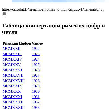
https://calculat.io/ru/number/roman-to-int/mcmxxxvii/generated.jpg
Таблица конвертации римских цифр в
числа
Римская Цифра
Число
MCMXXII
1922
MCMXXIII
1923
MCMXXIV
1924
MCMXXV
1925
MCMXXVI
1926
MCMXXVII
1927
MCMXXVIII
1928
MCMXXIX
1929
MCMXXX
1930
MCMXXXI
1931
MCMXXXII
1932
MCMXXXIII
1933