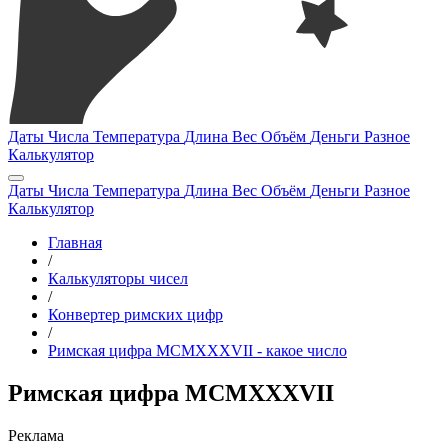
Даты
Числа
Температура
Длина
Вес
Объём
Деньги
Разное
Калькулятор
Даты
Числа
Температура
Длина
Вес
Объём
Деньги
Разное
Калькулятор
Главная
/
Калькуляторы чисел
/
Конвертер римских цифр
/
Римская цифра MCMXXXVII - какое число
Римская цифра MCMXXXVII