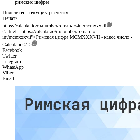
римские цифры
Поделитесь текущим расчетом
Печать
https://calculat.io/ru/number/roman-to-int/mcmxxxvii
<a href="https://calculat.io/ru/number/roman-to-
int/mcmxxxvii">Римская цифра MCMXXXVII - какое число -
Calculatio</a>
Facebook
Twitter
Telegram
WhatsApp
Viber
Email