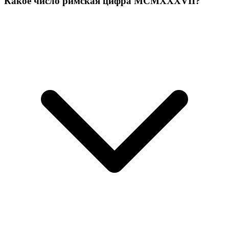
Какое число римская цифра MCMXXXVII?