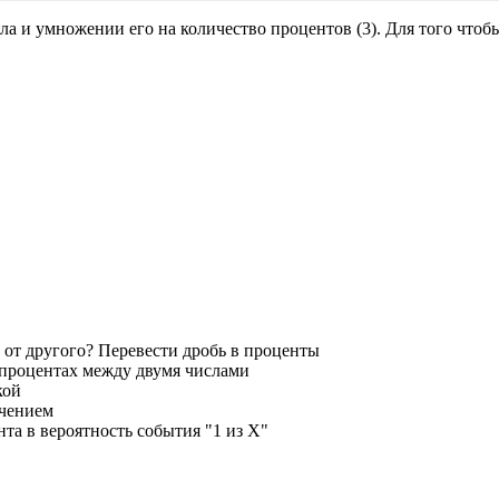
а и умножении его на количество процентов (3). Для того чтобы
 от другого? Перевести дробь в проценты
 процентах между двумя числами
кой
ичением
та в вероятность события "1 из X"