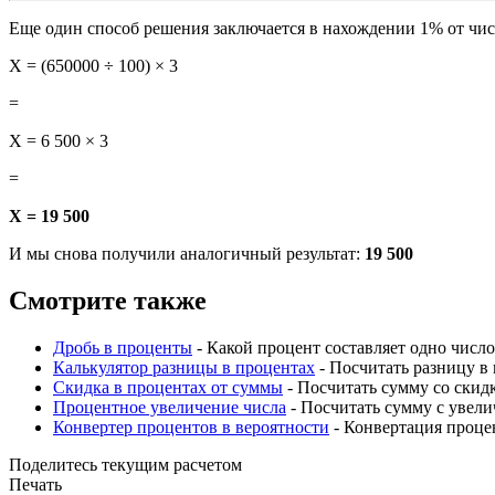
Еще один способ решения заключается в нахождении 1% от числ
X = (650000 ÷ 100) × 3
=
X = 6 500 × 3
=
X = 19 500
И мы снова получили аналогичный результат:
19 500
Смотрите также
Дробь в проценты
- Какой процент составляет одно число
Калькулятор разницы в процентах
- Посчитать разницу в
Скидка в процентах от суммы
- Посчитать сумму со скид
Процентное увеличение числа
- Посчитать сумму с увел
Конвертер процентов в вероятности
- Конвертация процен
Поделитесь текущим расчетом
Печать