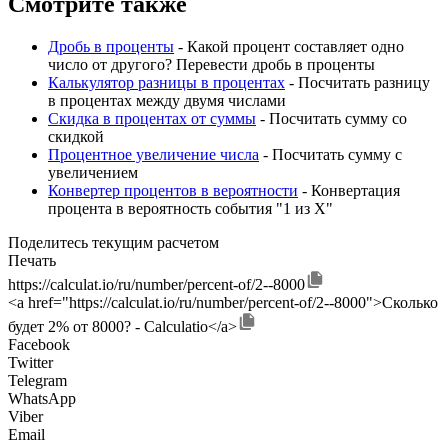
Смотрите также
Дробь в проценты
- Какой процент составляет одно
число от другого? Перевести дробь в проценты
Калькулятор разницы в процентах
- Посчитать разницу
в процентах между двумя числами
Скидка в процентах от суммы
- Посчитать сумму со
скидкой
Процентное увеличение числа
- Посчитать сумму с
увеличением
Конвертер процентов в вероятности
- Конвертация
процента в вероятность события "1 из X"
Поделитесь текущим расчетом
Печать
https://calculat.io/ru/number/percent-of/2--8000
<a href="https://calculat.io/ru/number/percent-of/2--8000">Сколько
будет 2% от 8000? - Calculatio</a>
Facebook
Twitter
Telegram
WhatsApp
Viber
Email