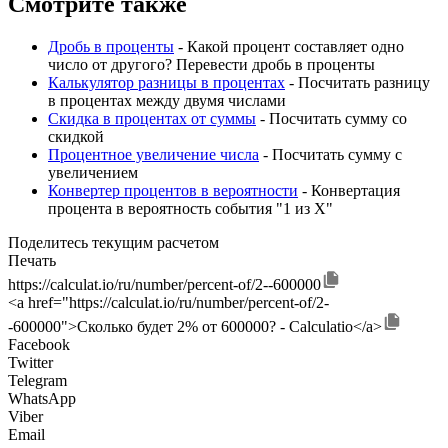
Смотрите также
Дробь в проценты
- Какой процент составляет одно
число от другого? Перевести дробь в проценты
Калькулятор разницы в процентах
- Посчитать разницу
в процентах между двумя числами
Скидка в процентах от суммы
- Посчитать сумму со
скидкой
Процентное увеличение числа
- Посчитать сумму с
увеличением
Конвертер процентов в вероятности
- Конвертация
процента в вероятность события "1 из X"
Поделитесь текущим расчетом
Печать
https://calculat.io/ru/number/percent-of/2--600000
<a href="https://calculat.io/ru/number/percent-of/2-
-600000">Сколько будет 2% от 600000? - Calculatio</a>
Facebook
Twitter
Telegram
WhatsApp
Viber
Email