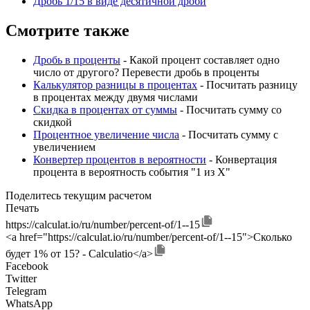
Дробь 1/15 в виде десятичной дроби
Смотрите также
Дробь в проценты
- Какой процент составляет одно
число от другого? Перевести дробь в проценты
Калькулятор разницы в процентах
- Посчитать разницу
в процентах между двумя числами
Скидка в процентах от суммы
- Посчитать сумму со
скидкой
Процентное увеличение числа
- Посчитать сумму с
увеличением
Конвертер процентов в вероятности
- Конвертация
процента в вероятность события "1 из X"
Поделитесь текущим расчетом
Печать
https://calculat.io/ru/number/percent-of/1--15
<a href="https://calculat.io/ru/number/percent-of/1--15">Сколько
будет 1% от 15? - Calculatio</a>
Facebook
Twitter
Telegram
WhatsApp