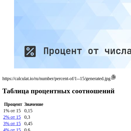
https://calculat.io/ru/number/percent-of/1--15/generated.jpg
Таблица процентных соотношений
Процент
Значение
1% от 15
0,15
2% от 15
0,3
3% от 15
0,45
4% от 15
0,6